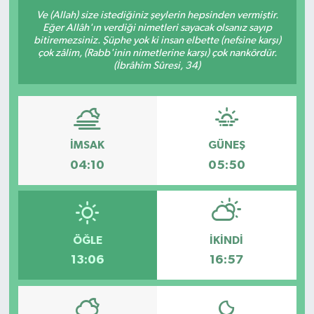
Ve (Allah) size istediğiniz şeylerin hepsinden vermiştir.
Eğer Allâh'ın verdiği nimetleri sayacak olsanız sayıp
bitiremezsiniz. Şüphe yok ki insan elbette (nefsine karşı)
çok zâlim, (Rabb'inin nimetlerine karşı) çok nankördür.
(İbrâhîm Sûresi, 34)
İMSAK
GÜNEŞ
04:10
05:50
ÖĞLE
İKINDI
13:06
16:57