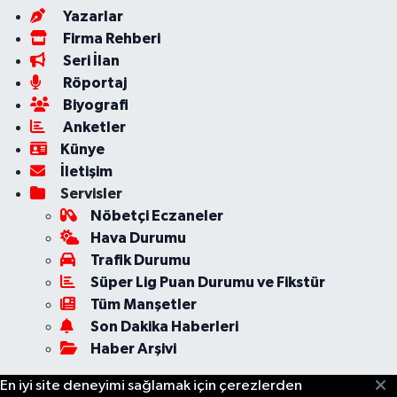
Yazarlar
Firma Rehberi
Seri İlan
Röportaj
Biyografi
Anketler
Künye
İletişim
Servisler
Nöbetçi Eczaneler
Hava Durumu
Trafik Durumu
Süper Lig Puan Durumu ve Fikstür
Tüm Manşetler
Son Dakika Haberleri
Haber Arşivi
En iyi site deneyimi sağlamak için çerezlerden