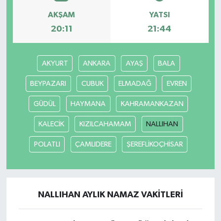
AKŞAM
YATSI
20:11
21:44
AKYURT
ANKARA
AYAŞ
BALA
BEYPAZARI
CUBUK
ELMADAĞ
EVREN
GÜDÜL
HAYMANA
KAHRAMANKAZAN
KALECİK
KIZILCAHAMAM
NALLIHAN
POLATLI
ÇAMLIDERE
ŞEREFLİKOÇHİSAR
NALLIHAN AYLIK NAMAZ VAKITLERI