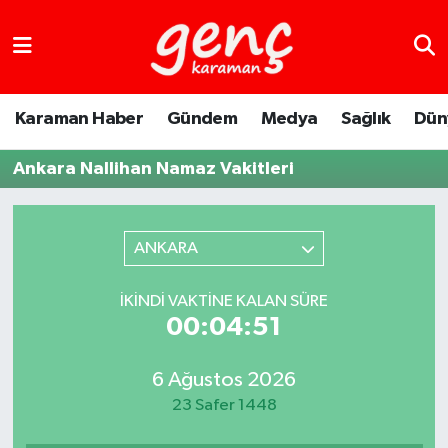
Karaman Haber
Gündem
Medya
Sağlık
Dün
Ankara Nallihan Namaz Vakitleri
ANKARA
İKINDI VAKTINE KALAN SÜRE
00:04:51
6 Ağustos 2026
23 Safer 1448