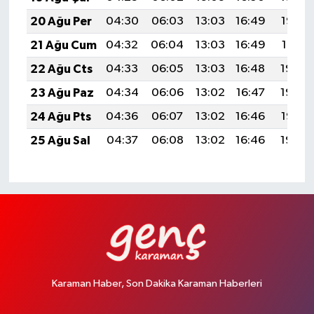
20 Ağu Per
04:30
06:03
13:03
16:49
19:53
21 Ağu Cum
04:32
06:04
13:03
16:49
19:51
22 Ağu Cts
04:33
06:05
13:03
16:48
19:50
23 Ağu Paz
04:34
06:06
13:02
16:47
19:49
24 Ağu Pts
04:36
06:07
13:02
16:46
19:47
25 Ağu Sal
04:37
06:08
13:02
16:46
19:46
Karaman Haber, Son Dakika Karaman Haberleri