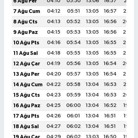
6 Ağu Per
04:10
05:50
13:06
16:57
20:11
7 Ağu Cum
04:12
05:51
13:05
16:57
20:10
8 Ağu Cts
04:13
05:52
13:05
16:56
20:09
9 Ağu Paz
04:15
05:53
13:05
16:56
20:08
10 Ağu Pts
04:16
05:54
13:05
16:55
20:06
11 Ağu Sal
04:18
05:55
13:05
16:55
20:05
12 Ağu Çar
04:19
05:56
13:05
16:54
20:04
13 Ağu Per
04:20
05:57
13:05
16:54
20:03
14 Ağu Cum
04:22
05:58
13:04
16:53
20:01
15 Ağu Cts
04:23
05:59
13:04
16:53
20:00
16 Ağu Paz
04:25
06:00
13:04
16:52
19:59
17 Ağu Pts
04:26
06:01
13:04
16:51
19:57
18 Ağu Sal
04:27
06:02
13:04
16:51
19:56
19 Ağu Çar
04:29
06:02
13:03
16:50
19:54