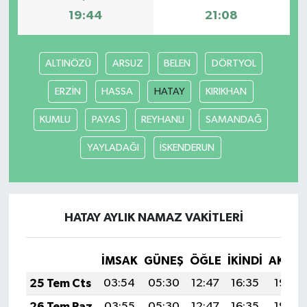
19:44
21:08
ALTINÖZÜ
ARSUZ
BELEN
DÖRTYOL
ERZİN
HASSA
HATAY
KIRIKHAN
KUMLU
PAYAS
REYHANLI
SAMANDAĞ
YAYLADAĞI
İSKENDERUN
HATAY AYLIK NAMAZ VAKITLERI
İMSAK
GÜNEŞ
ÖĞLE
İKINDI
AKŞA
25 Tem Cts
03:54
05:30
12:47
16:35
19:54
26 Tem Paz
03:55
05:30
12:47
16:35
19:54