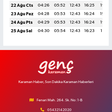
22 Ağu Cts
04:26
05:52
12:43
16:25
19:25
23 Ağu Paz
04:28
05:53
12:43
16:24
19:24
24 Ağu Pts
04:29
05:53
12:43
16:24
19:22
25 Ağu Sal
04:30
05:54
12:43
16:23
19:21
Karaman Haber, Son Dakika Karaman Haberleri
Fenari Mah. 264. Sk. No: 1-B
05432142020