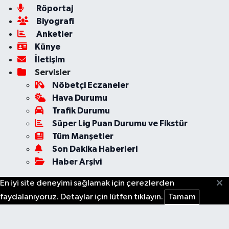
Röportaj
Biyografi
Anketler
Künye
İletişim
Servisler
Nöbetçi Eczaneler
Hava Durumu
Trafik Durumu
Süper Lig Puan Durumu ve Fikstür
Tüm Manşetler
Son Dakika Haberleri
Haber Arşivi
En iyi site deneyimi sağlamak için çerezlerden
faydalanıyoruz. Detaylar için lütfen tıklayın.
Tamam