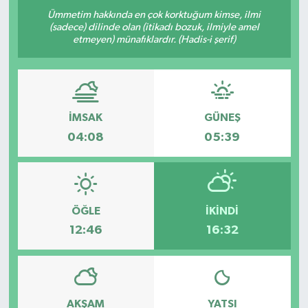
Ümmetim hakkında en çok korktuğum kimse, ilmi
(sadece) dilinde olan (itikadı bozuk, ilmiyle amel
etmeyen) münafıklardır. (Hadis-i şerif)
İMSAK
GÜNEŞ
04:08
05:39
ÖĞLE
İKINDI
12:46
16:32
AKŞAM
YATSI