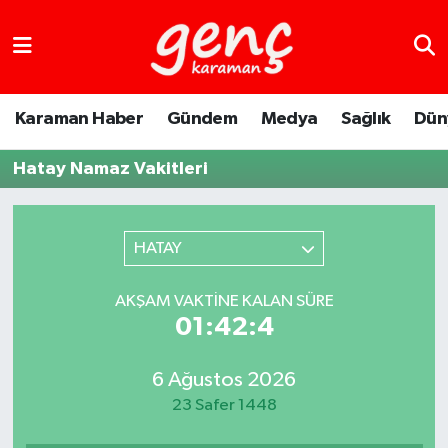
Karaman Haber
Gündem
Medya
Sağlık
Dün
Hatay Namaz Vakitleri
HATAY
AKŞAM VAKTINE KALAN SÜRE
01:42:4
6 Ağustos 2026
23 Safer 1448