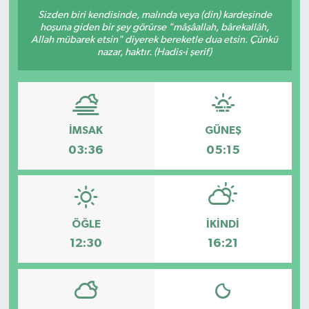
Sizden biri kendisinde, malında veya (din) kardeşinde
hoşuna giden bir şey görürse "mâşâallah, bârekallâh,
Allah mübarek etsin" diyerek bereketle dua etsin. Çünkü
nazar, haktır. (Hadis-i şerif)
İMSAK
GÜNEŞ
03:36
05:15
ÖĞLE
İKINDI
12:30
16:21