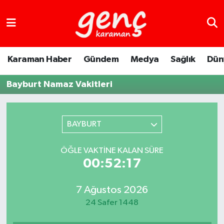
Karaman Haber
Gündem
Medya
Sağlık
Dün
Bayburt Namaz Vakitleri
BAYBURT
ÖĞLE VAKTINE KALAN SÜRE
00:52:17
7 Ağustos 2026
24 Safer 1448