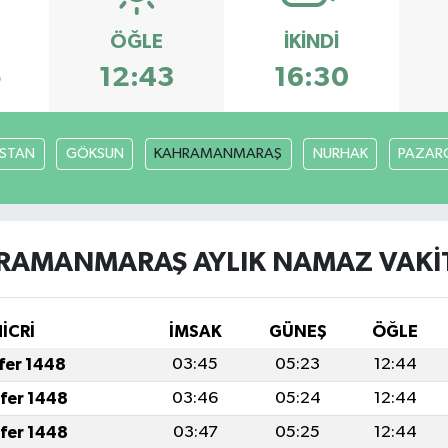
ÖĞLE
İKINDI
5
12:43
16:30
İSTAN
GÖKSUN
KAHRAMANMARAŞ
NURHAK
PAZARC
RAMANMARAŞ AYLIK NAMAZ VAKIT
İCRİ
İMSAK
GÜNEŞ
ÖĞLE
afer 1448
03:45
05:23
12:44
afer 1448
03:46
05:24
12:44
afer 1448
03:47
05:25
12:44