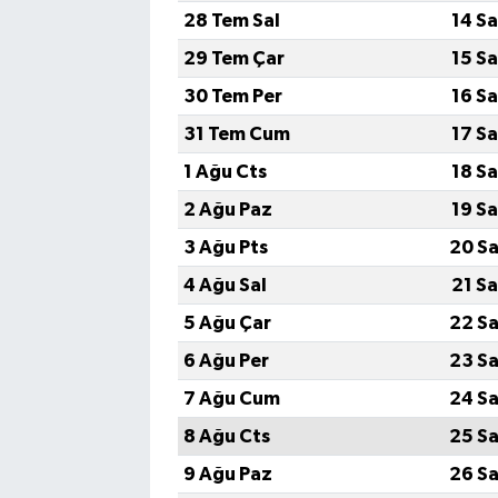
28 Tem Sal
14 S
29 Tem Çar
15 S
30 Tem Per
16 S
31 Tem Cum
17 S
1 Ağu Cts
18 S
2 Ağu Paz
19 S
3 Ağu Pts
20 Sa
4 Ağu Sal
21 S
5 Ağu Çar
22 Sa
6 Ağu Per
23 Sa
7 Ağu Cum
24 Sa
8 Ağu Cts
25 Sa
9 Ağu Paz
26 Sa