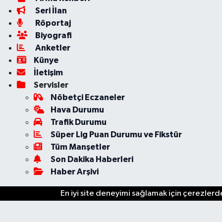
Seri İlan
Röportaj
Biyografi
Anketler
Künye
İletişim
Servisler
Nöbetçi Eczaneler
Hava Durumu
Trafik Durumu
Süper Lig Puan Durumu ve Fikstür
Tüm Manşetler
Son Dakika Haberleri
Haber Arşivi
En iyi site deneyimi sağlamak için çerezlerde