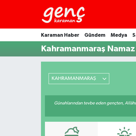
Karaman Haber
Gündem
Medya
S
Kahramanmaraş Namaz V
KAHRAMANMARAŞ
Günahlarından tevbe eden gençten, Allâhü 