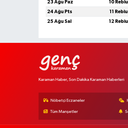
23 Ağu Paz
10 Rebi
24 Ağu Pts
11 Rebi
25 Ağu Sal
12 Rebi
Karaman Haber, Son Dakika Karaman Haberleri
Nöbetçi Eczaneler
Tüm Manşetler
S