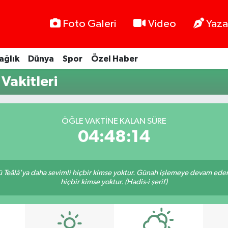
Foto Galeri
Video
Yaza
ağlık
Dünya
Spor
Özel Haber
akitleri
ÖĞLE VAKTINE KALAN SÜRE
04:48:14
Teâlâ'ya daha sevimli hiçbir kimse yoktur. Günah işlemeye devam eden 
hiçbir kimse yoktur. (Hadis-i şerif)