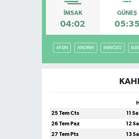
İMSAK
GÜNEŞ
04:02
05:3
AFŞİN
ANDIRIN
EKİNÖZÜ
ELB
KAH
H
25 Tem Cts
11 S
26 Tem Paz
12 S
27 Tem Pts
13 S