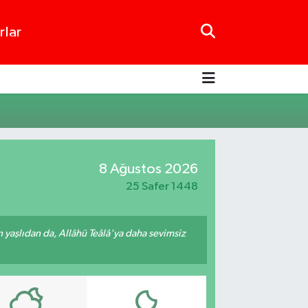
rlar
8 Ağustos 2026
25 Safer 1448
yaşlıdan da, Allâhü Teâlâ'ya daha sevimsiz