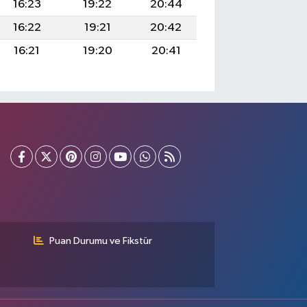
16:23
19:22
20:44
16:22
19:21
20:42
16:21
19:20
20:41
Puan Durumu ve Fikstür