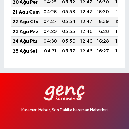
20 Ağu Per
04:25
05:52
12:47
16:30
19:32
21 Ağu Cum
04:26
05:53
12:47
16:30
19:31
22 Ağu Cts
04:27
05:54
12:47
16:29
19:29
23 Ağu Paz
04:29
05:55
12:46
16:28
19:28
24 Ağu Pts
04:30
05:56
12:46
16:28
19:27
25 Ağu Sal
04:31
05:57
12:46
16:27
19:25
Karaman Haber, Son Dakika Karaman Haberleri