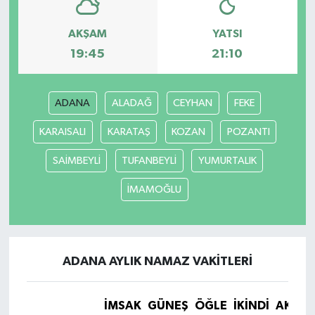
AKŞAM
YATSI
19:45
21:10
ADANA
ALADAĞ
CEYHAN
FEKE
KARAISALI
KARATAŞ
KOZAN
POZANTI
SAİMBEYLİ
TUFANBEYLİ
YUMURTALIK
İMAMOĞLU
ADANA AYLIK NAMAZ VAKITLERI
İMSAK
GÜNEŞ
ÖĞLE
İKINDI
AKŞA