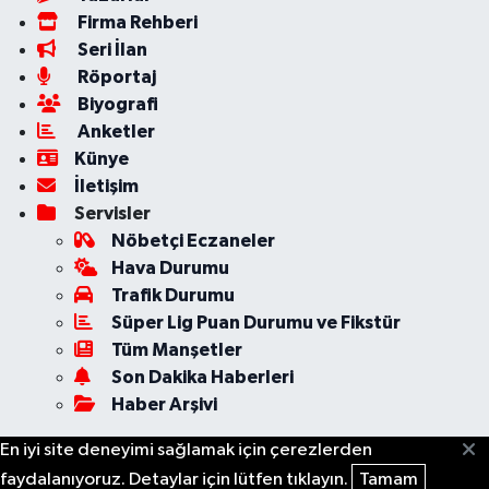
Firma Rehberi
Seri İlan
Röportaj
Biyografi
Anketler
Künye
İletişim
Servisler
Nöbetçi Eczaneler
Hava Durumu
Trafik Durumu
Süper Lig Puan Durumu ve Fikstür
Tüm Manşetler
Son Dakika Haberleri
Haber Arşivi
En iyi site deneyimi sağlamak için çerezlerden
faydalanıyoruz. Detaylar için lütfen tıklayın.
Tamam