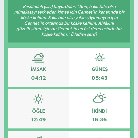
Resûlullah (sav) buyurdular: "Ben, haklı bile olsa
münakaşayı terk eden kimse için Cennet'in kenarında bir
köşke kefilim. Şaka bile olsa yalan söylemeyen için
Cennet'in ortasında bir köşke kefilim. Ahlâkını
güzelleştiren için de Cennet'in en üst derecesinde bir
köşke kefilim." (Hadis-i şerif)
İMSAK
GÜNEŞ
04:12
05:43
ÖĞLE
İKINDI
12:49
16:36