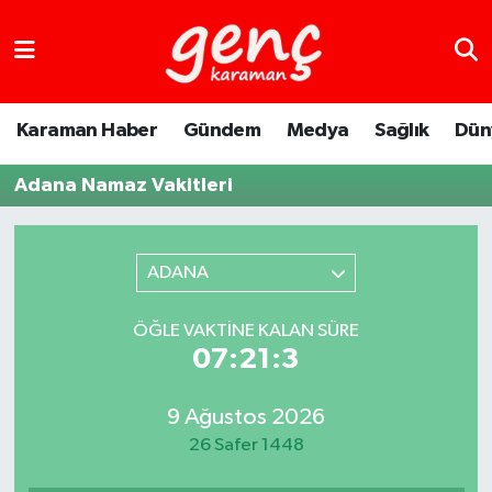
Karaman Haber
Gündem
Medya
Sağlık
Dün
Adana Namaz Vakitleri
ADANA
ÖĞLE VAKTINE KALAN SÜRE
07:21:3
9 Ağustos 2026
26 Safer 1448