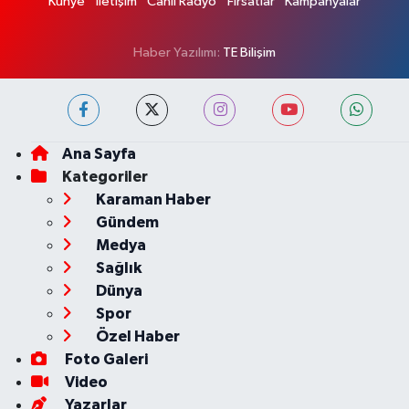
Künye
İletişim
Canlı Radyo
Fırsatlar
Kampanyalar
Haber Yazılımı:
TE Bilişim
Ana Sayfa
Kategoriler
Karaman Haber
Gündem
Medya
Sağlık
Dünya
Spor
Özel Haber
Foto Galeri
Video
Yazarlar