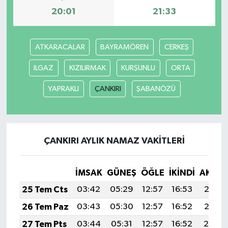
20:01
21:33
ATKARACALAR
BAYRAMÖREN
CERKEŞ
ILGAZ
KIZILIRMAK
KURŞUNLU
ORTA
YAPRAKLI
ÇANKIRI
ŞABANÖZÜ
ÇANKIRI AYLIK NAMAZ VAKITLERI
İMSAK
GÜNEŞ
ÖĞLE
İKINDI
AKŞA
25 Tem Cts
03:42
05:29
12:57
16:53
20:15
26 Tem Paz
03:43
05:30
12:57
16:52
20:15
27 Tem Pts
03:44
05:31
12:57
16:52
20:14