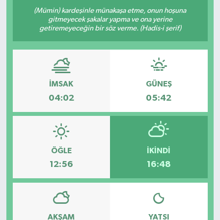
(Mümin) kardeşinle münakaşa etme, onun hoşuna
gitmeyecek şakalar yapma ve ona yerine
getiremeyeceğin bir söz verme. (Hadis-i şerif)
İMSAK
GÜNEŞ
04:02
05:42
ÖĞLE
İKINDI
12:56
16:48
AKŞAM
YATSI