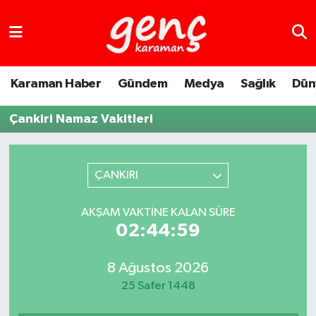
Karaman Haber
Gündem
Medya
Sağlık
Dün
Çankiri Namaz Vakitleri
ÇANKIRI
AKŞAM VAKTINE KALAN SÜRE
02:44:59
8 Ağustos 2026
25 Safer 1448