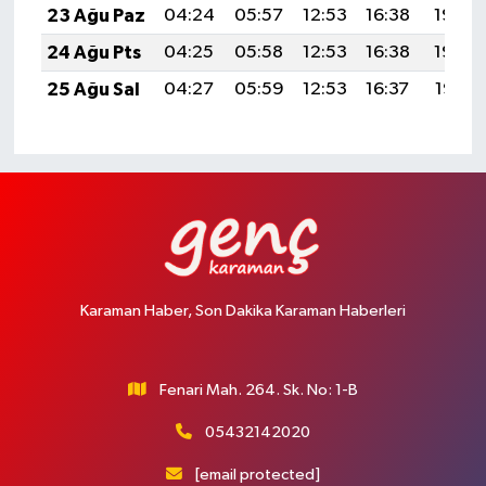
23 Ağu Paz
04:24
05:57
12:53
16:38
19:40
24 Ağu Pts
04:25
05:58
12:53
16:38
19:39
25 Ağu Sal
04:27
05:59
12:53
16:37
19:37
Karaman Haber, Son Dakika Karaman Haberleri
Fenari Mah. 264. Sk. No: 1-B
05432142020
[email protected]