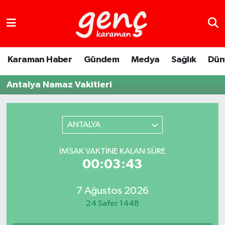
Karaman Haber
Gündem
Medya
Sağlık
Dün
Antalya Namaz Vakitleri
ANTALYA
İMSAK VAKTINE KALAN SÜRE
00:03:43
7 Ağustos 2026
24 Safer 1448