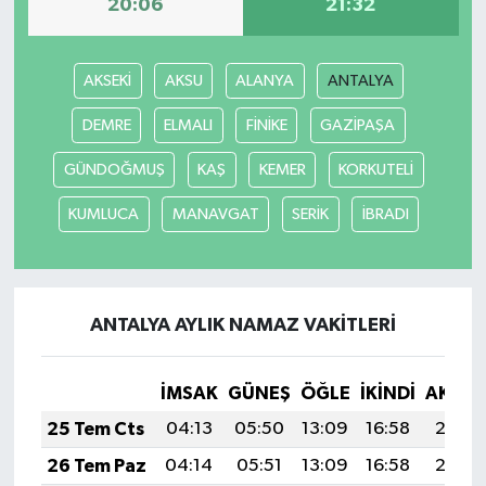
20:06
21:32
AKSEKİ
AKSU
ALANYA
ANTALYA
DEMRE
ELMALI
FİNİKE
GAZİPAŞA
GÜNDOĞMUŞ
KAŞ
KEMER
KORKUTELİ
KUMLUCA
MANAVGAT
SERİK
İBRADI
ANTALYA AYLIK NAMAZ VAKITLERI
İMSAK
GÜNEŞ
ÖĞLE
İKINDI
AKŞA
25 Tem Cts
04:13
05:50
13:09
16:58
20:18
26 Tem Paz
04:14
05:51
13:09
16:58
20:17