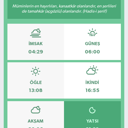
Müminlerin en hayırlıları, kanaatkâr olanlarıdır, en şerlileri
de tamahkâr (açgözlü) olanlarıdır. (Hadis-i şerif)
İMSAK
GÜNEŞ
04:29
06:00
ÖĞLE
İKINDI
13:08
16:55
AKŞAM
YATSI