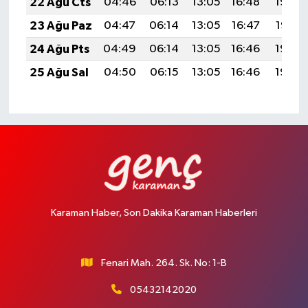
22 Ağu Cts
04:46
06:13
13:05
16:48
19:48
23 Ağu Paz
04:47
06:14
13:05
16:47
19:47
24 Ağu Pts
04:49
06:14
13:05
16:46
19:45
25 Ağu Sal
04:50
06:15
13:05
16:46
19:44
Karaman Haber, Son Dakika Karaman Haberleri
Fenari Mah. 264. Sk. No: 1-B
05432142020