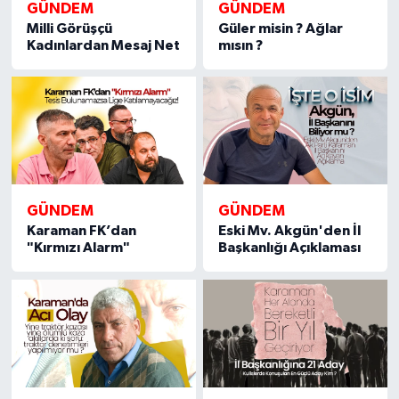
GÜNDEM
GÜNDEM
Milli Görüşçü
Güler misin ? Ağlar
Kadınlardan Mesaj Net
mısın ?
GÜNDEM
GÜNDEM
Karaman FK’dan
Eski Mv. Akgün'den İl
"Kırmızı Alarm"
Başkanlığı Açıklaması