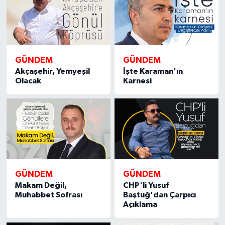
GÜNDEM
GÜNDEM
Akçaşehir, Yemyeşil
İşte Karaman'ın
Olacak
Karnesi
GÜNDEM
GÜNDEM
Makam Değil,
CHP'li Yusuf
Muhabbet Sofrası
Baştuğ'dan Çarpıcı
Açıklama