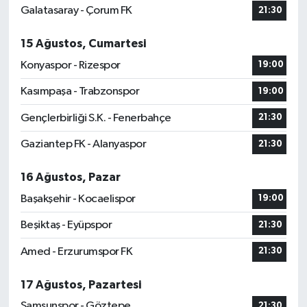
Galatasaray - Çorum FK
21:30
15 Ağustos, Cumartesi
Konyaspor - Rizespor
19:00
Kasımpaşa - Trabzonspor
19:00
Gençlerbirliği S.K. - Fenerbahçe
21:30
Gaziantep FK - Alanyaspor
21:30
16 Ağustos, Pazar
Başakşehir - Kocaelispor
19:00
Beşiktaş - Eyüpspor
21:30
Amed - Erzurumspor FK
21:30
17 Ağustos, Pazartesi
Samsunspor - Göztepe
21:30