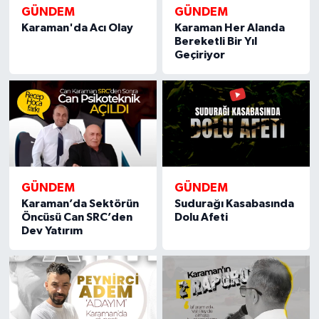
GÜNDEM
GÜNDEM
Karaman'da Acı Olay
Karaman Her Alanda
Bereketli Bir Yıl
Geçiriyor
GÜNDEM
GÜNDEM
Karaman’da Sektörün
Sudurağı Kasabasında
Öncüsü Can SRC’den
Dolu Afeti
Dev Yatırım