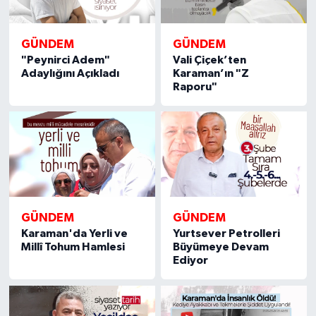
GÜNDEM
GÜNDEM
"Peynirci Adem"
Vali Çiçek’ten
Adaylığını Açıkladı
Karaman’ın "Z
Raporu"
GÜNDEM
GÜNDEM
Karaman'da Yerli ve
Yurtsever Petrolleri
Millî Tohum Hamlesi
Büyümeye Devam
Ediyor