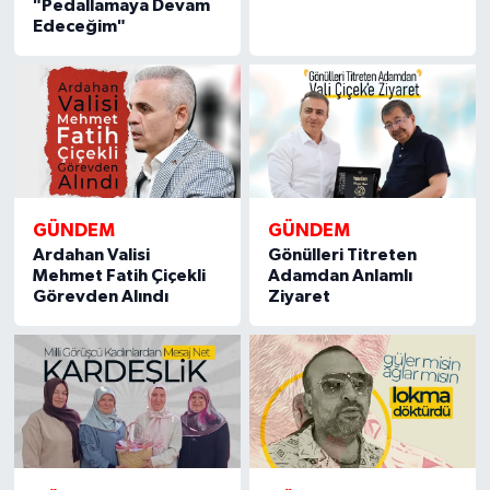
"Pedallamaya Devam
Edeceğim"
GÜNDEM
GÜNDEM
Ardahan Valisi
Gönülleri Titreten
Mehmet Fatih Çiçekli
Adamdan Anlamlı
Görevden Alındı
Ziyaret