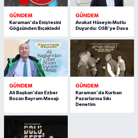
GÜNDEM
GÜNDEM
Karaman'da Eniştesini
Avukat Hüseyin Mutlu
Göğsünden Bıçakladı!
Duyurdu: OSB'ye Dava
GÜNDEM
GÜNDEM
Ali Başkan’dan Ezber
Karaman'da Kurban
Bozan Bayram Mesajı
Pazarlarına Sıkı
Denetim