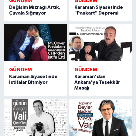
GÜNDEM
GÜNDEM
Değişim Mızrağı Artık,
Karaman Siyasetinde
Çuvala Sığmıyor
"Pankart" Depremi
GÜNDEM
GÜNDEM
Karaman Siyasetinde
Karaman'dan
İstifalar Bitmiyor
Ankara'ya Teşekkür
Mesajı