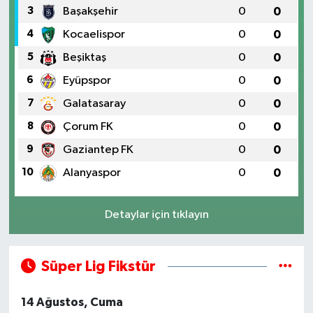
3
Başakşehir
0
0
4
Kocaelispor
0
0
5
Beşiktaş
0
0
6
Eyüpspor
0
0
7
Galatasaray
0
0
8
Çorum FK
0
0
9
Gaziantep FK
0
0
10
Alanyaspor
0
0
Detaylar için tıklayın
Süper Lig Fikstür
14 Ağustos, Cuma