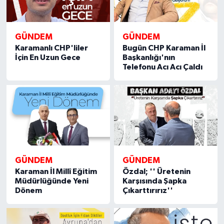
GÜNDEM
GÜNDEM
Karamanlı CHP'liler
Bugün CHP Karaman İl
İçin En Uzun Gece
Başkanlığı'nın
Telefonu Acı Acı Çaldı
GÜNDEM
GÜNDEM
Karaman İl Millî Eğitim
Özdal; '' Üretenin
Müdürlüğünde Yeni
Karşısında Şapka
Dönem
Çıkarttırırız''