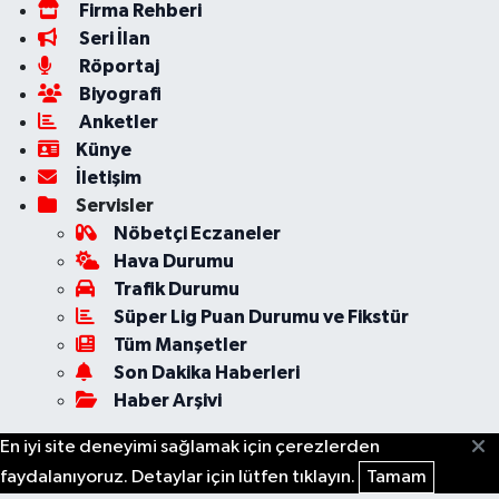
Firma Rehberi
Seri İlan
Röportaj
Biyografi
Anketler
Künye
İletişim
Servisler
Nöbetçi Eczaneler
Hava Durumu
Trafik Durumu
Süper Lig Puan Durumu ve Fikstür
Tüm Manşetler
Son Dakika Haberleri
Haber Arşivi
En iyi site deneyimi sağlamak için çerezlerden
faydalanıyoruz. Detaylar için lütfen tıklayın.
Tamam