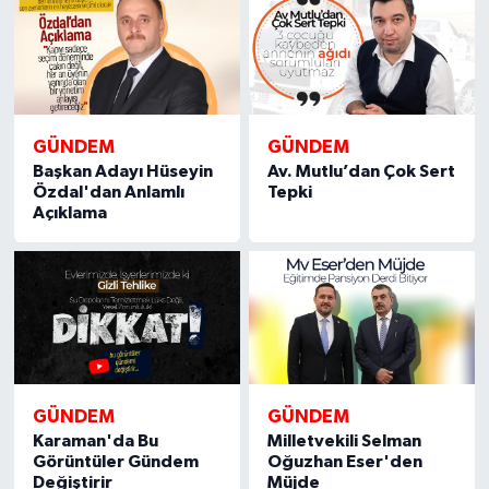
GÜNDEM
GÜNDEM
Başkan Adayı Hüseyin
Av. Mutlu’dan Çok Sert
Özdal'dan Anlamlı
Tepki
Açıklama
GÜNDEM
GÜNDEM
Karaman'da Bu
Milletvekili Selman
Görüntüler Gündem
Oğuzhan Eser'den
Değiştirir
Müjde