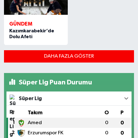
GÜNDEM
Kazımkarabekir’de
Dolu Afeti
DAHA FAZLA GÖSTER
Süper Lig Puan Durumu
Süper Lig
#
Takım
O
P
1
Amed
0
0
2
Erzurumspor FK
0
0