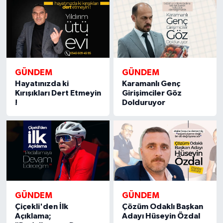
GÜNDEM
GÜNDEM
Hayatınızda ki
Karamanlı Genç
Kırışıkları Dert Etmeyin
Girişimciler Göz
!
Dolduruyor
GÜNDEM
GÜNDEM
Çiçekli'den İlk
Çözüm Odaklı Başkan
Açıklama;
Adayı Hüseyin Özdal