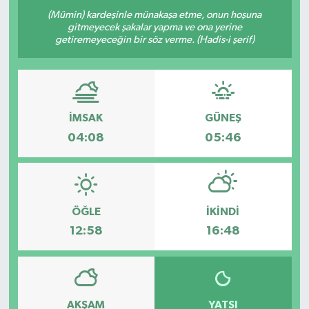
(Mümin) kardeşinle münakaşa etme, onun hoşuna
gitmeyecek şakalar yapma ve ona yerine
getiremeyeceğin bir söz verme. (Hadis-i şerif)
İMSAK
GÜNEŞ
04:08
05:46
ÖĞLE
İKINDI
12:58
16:48
AKŞAM
YATSI