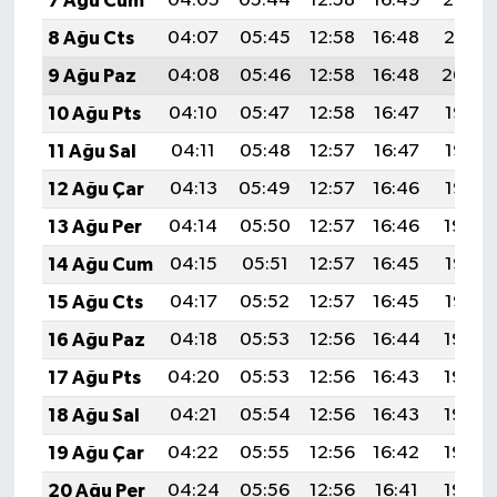
7 Ağu Cum
04:05
05:44
12:58
16:49
20:02
8 Ağu Cts
04:07
05:45
12:58
16:48
20:01
9 Ağu Paz
04:08
05:46
12:58
16:48
20:00
10 Ağu Pts
04:10
05:47
12:58
16:47
19:58
11 Ağu Sal
04:11
05:48
12:57
16:47
19:57
12 Ağu Çar
04:13
05:49
12:57
16:46
19:56
13 Ağu Per
04:14
05:50
12:57
16:46
19:54
14 Ağu Cum
04:15
05:51
12:57
16:45
19:53
15 Ağu Cts
04:17
05:52
12:57
16:45
19:52
16 Ağu Paz
04:18
05:53
12:56
16:44
19:50
17 Ağu Pts
04:20
05:53
12:56
16:43
19:49
18 Ağu Sal
04:21
05:54
12:56
16:43
19:48
19 Ağu Çar
04:22
05:55
12:56
16:42
19:46
20 Ağu Per
04:24
05:56
12:56
16:41
19:45