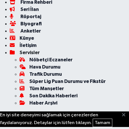
Firma Rehberi
Seri İlan
Röportaj
Biyografi
Anketler
Künye
İletişim
Servisler
Nöbetçi Eczaneler
Hava Durumu
Trafik Durumu
Süper Lig Puan Durumu ve Fikstür
Tüm Manşetler
Son Dakika Haberleri
Haber Arşivi
En iyi site deneyimi sağlamak için çerezlerden
faydalanıyoruz. Detaylar için lütfen tıklayın.
Tamam