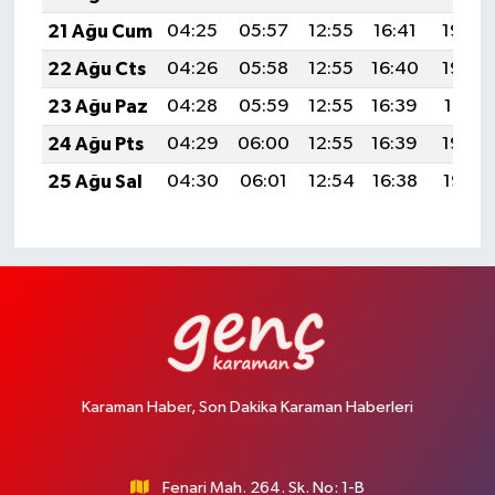
21 Ağu Cum
04:25
05:57
12:55
16:41
19:43
22 Ağu Cts
04:26
05:58
12:55
16:40
19:42
23 Ağu Paz
04:28
05:59
12:55
16:39
19:41
24 Ağu Pts
04:29
06:00
12:55
16:39
19:39
25 Ağu Sal
04:30
06:01
12:54
16:38
19:38
Karaman Haber, Son Dakika Karaman Haberleri
Fenari Mah. 264. Sk. No: 1-B