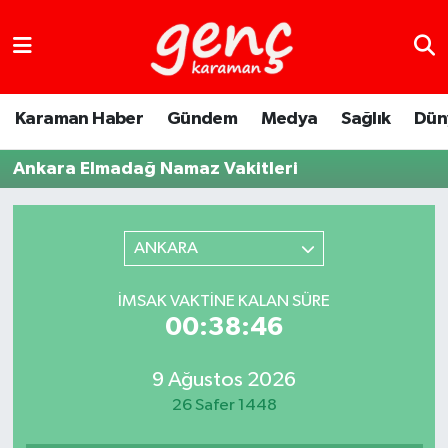
Karaman Haber
Gündem
Medya
Sağlık
Dün
Ankara Elmadağ Namaz Vakitleri
ANKARA
İMSAK VAKTINE KALAN SÜRE
00:38:46
9 Ağustos 2026
26 Safer 1448