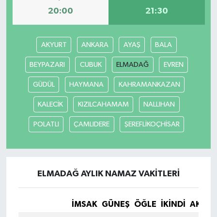
20:00
21:30
AKYURT
ANKARA
AYAŞ
BALA
BEYPAZARI
CUBUK
ELMADAĞ
EVREN
GÜDÜL
HAYMANA
KAHRAMANKAZAN
KALECİK
KIZILCAHAMAM
NALLIHAN
POLATLI
ÇAMLIDERE
ŞEREFLİKOÇHİSAR
ELMADAĞ AYLIK NAMAZ VAKITLERI
İMSAK
GÜNEŞ
ÖĞLE
İKINDI
AKŞA