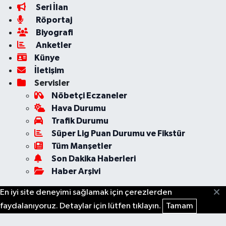
Seri İlan
Röportaj
Biyografi
Anketler
Künye
İletişim
Servisler
Nöbetçi Eczaneler
Hava Durumu
Trafik Durumu
Süper Lig Puan Durumu ve Fikstür
Tüm Manşetler
Son Dakika Haberleri
Haber Arşivi
En iyi site deneyimi sağlamak için çerezlerden
faydalanıyoruz. Detaylar için lütfen tıklayın.
Tamam