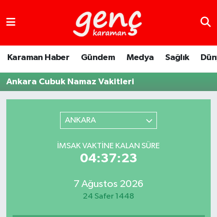
Karaman Haber
Gündem
Medya
Sağlık
Dün
Ankara Cubuk Namaz Vakitleri
ANKARA
İMSAK VAKTINE KALAN SÜRE
04:37:23
7 Ağustos 2026
24 Safer 1448