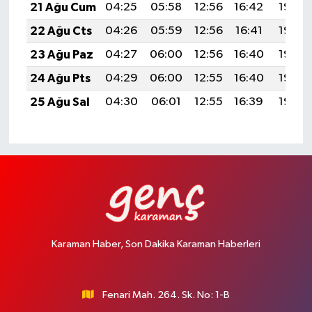
21 Ağu Cum
04:25
05:58
12:56
16:42
19:45
22 Ağu Cts
04:26
05:59
12:56
16:41
19:43
23 Ağu Paz
04:27
06:00
12:56
16:40
19:42
24 Ağu Pts
04:29
06:00
12:55
16:40
19:40
25 Ağu Sal
04:30
06:01
12:55
16:39
19:39
Karaman Haber, Son Dakika Karaman Haberleri
Fenari Mah. 264. Sk. No: 1-B