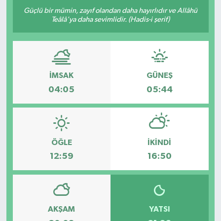
Güçlü bir mümin, zayıf olandan daha hayırlıdır ve Allâhü
Teâlâ'ya daha sevimlidir. (Hadis-i şerif)
İMSAK
GÜNEŞ
04:05
05:44
ÖĞLE
İKINDI
12:59
16:50
AKŞAM
YATSI