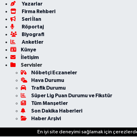
Yazarlar
Firma Rehberi
Seri İlan
Röportaj
Biyografi
Anketler
Künye
İletişim
Servisler
Nöbetçi Eczaneler
Hava Durumu
Trafik Durumu
Süper Lig Puan Durumu ve Fikstür
Tüm Manşetler
Son Dakika Haberleri
Haber Arşivi
En iyi site deneyimi sağlamak için çerezlerde