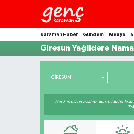
Karaman Haber
Gündem
Medya
S
Giresun Yağlidere Namaz
GİRESUN
Her kim lisanına sahip olursa, Allâhü Teâl
Teâ