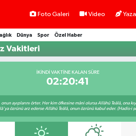
Foto Galeri
Video
Yaza
ağlık
Dünya
Spor
Özel Haber
 Vakitleri
İKINDI VAKTINE KALAN SÜRE
02:20:41
â, onun ayıplarını örter. Her kim öfkesine mâni olursa Allâhü Teâlâ, ona
lâ'ya özrünü arz ederse Allâhü Teâlâ, onun özrünü kabul eder. (Hadis-i şe