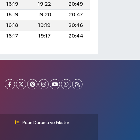
16:19
19:22
20:49
16:19
19:20
20:47
16:18
19:19
20:46
16:17
19:17
20:44
Puan Durumu ve Fikstür