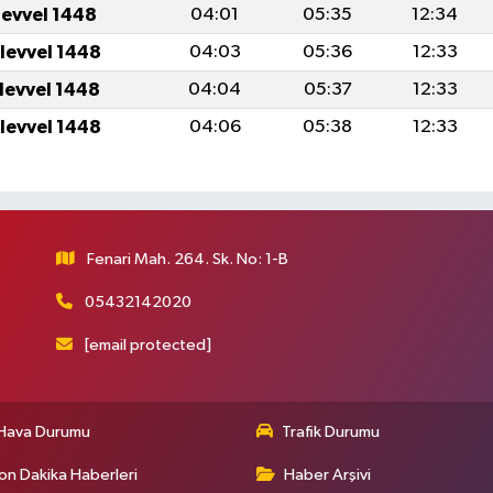
levvel 1448
04:01
05:35
12:34
ulevvel 1448
04:03
05:36
12:33
ulevvel 1448
04:04
05:37
12:33
ulevvel 1448
04:06
05:38
12:33
Fenari Mah. 264. Sk. No: 1-B
05432142020
[email protected]
Hava Durumu
Trafik Durumu
on Dakika Haberleri
Haber Arşivi