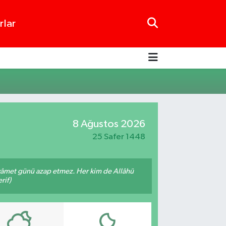
rlar
8 Ağustos 2026
25 Safer 1448
 kıyâmet günü azap etmez. Her kim de Allâhü
rif)