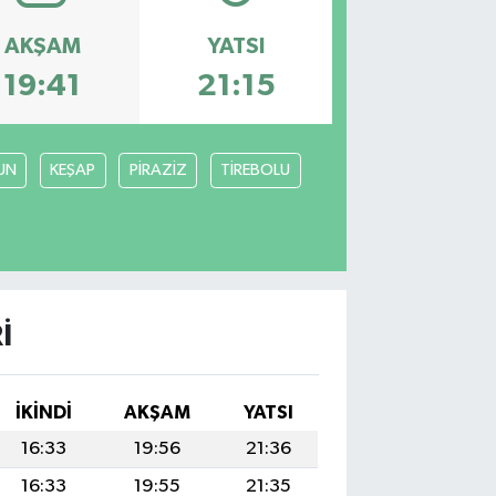
AKŞAM
YATSI
19:41
21:15
UN
KEŞAP
PİRAZİZ
TİREBOLU
I
İKINDI
AKŞAM
YATSI
16:33
19:56
21:36
16:33
19:55
21:35