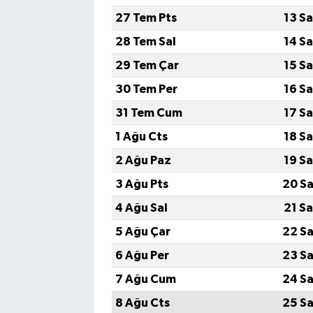
27 Tem Pts
13 S
28 Tem Sal
14 S
29 Tem Çar
15 S
30 Tem Per
16 S
31 Tem Cum
17 S
1 Ağu Cts
18 S
2 Ağu Paz
19 S
3 Ağu Pts
20 Sa
4 Ağu Sal
21 S
5 Ağu Çar
22 Sa
6 Ağu Per
23 Sa
7 Ağu Cum
24 Sa
8 Ağu Cts
25 Sa