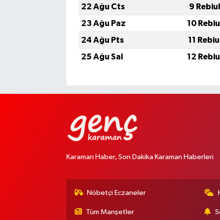
22 Ağu Cts
9 Rebiu
23 Ağu Paz
10 Rebi
24 Ağu Pts
11 Rebi
25 Ağu Sal
12 Rebi
Karaman Haber, Son Dakika Karaman Haberleri
Nöbetçi Eczaneler
Tüm Manşetler
S