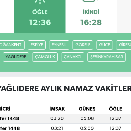
ÖĞLE
İKINDI
12:36
16:28
OĞANKENT
ESPİYE
EYNESİL
GÖRELE
GÜCE
GİRES
YAĞLIDERE
ÇAMOLUK
ÇANAKÇI
ŞEBİNKARAHİSAR
YAĞLIDERE AYLIK NAMAZ VAKITLER
İCRİ
İMSAK
GÜNEŞ
ÖĞLE
afer 1448
03:20
05:08
12:37
afer 1448
03:21
05:09
12:37