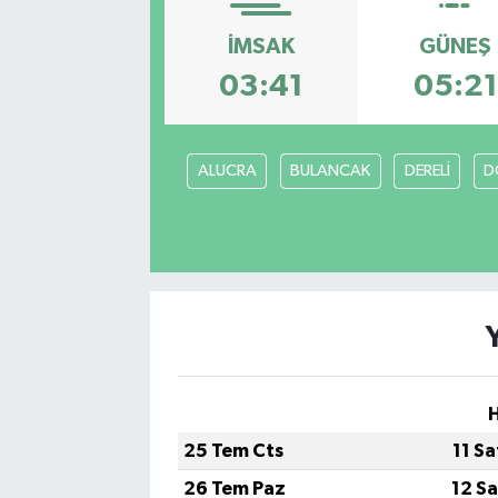
İMSAK
GÜNEŞ
03:41
05:21
ALUCRA
BULANCAK
DERELİ
D
H
25 Tem Cts
11 S
26 Tem Paz
12 S