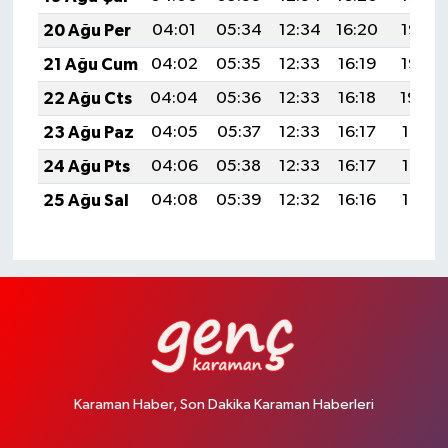
20 Ağu Per
04:01
05:34
12:34
16:20
19:23
21 Ağu Cum
04:02
05:35
12:33
16:19
19:22
22 Ağu Cts
04:04
05:36
12:33
16:18
19:20
23 Ağu Paz
04:05
05:37
12:33
16:17
19:19
24 Ağu Pts
04:06
05:38
12:33
16:17
19:17
25 Ağu Sal
04:08
05:39
12:32
16:16
19:16
Karaman Haber, Son Dakika Karaman Haberleri