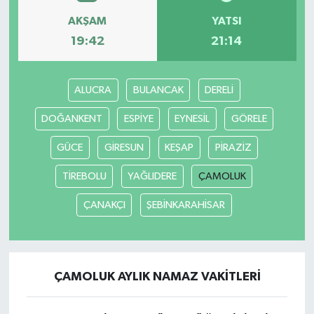
AKŞAM
YATSI
19:42
21:14
ALUCRA
BULANCAK
DERELİ
DOĞANKENT
ESPİYE
EYNESİL
GÖRELE
GÜCE
GİRESUN
KEŞAP
PİRAZİZ
TİREBOLU
YAĞLIDERE
ÇAMOLUK
ÇANAKÇI
ŞEBİNKARAHİSAR
ÇAMOLUK AYLIK NAMAZ VAKITLERI