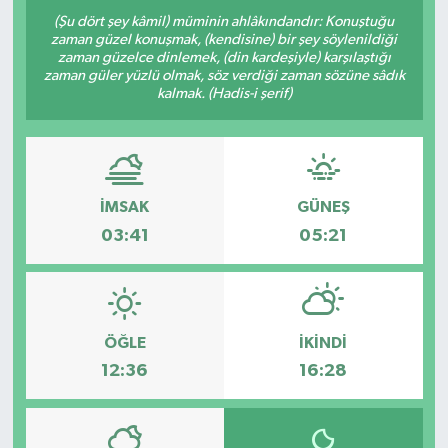
(Şu dört şey kâmil) müminin ahlâkındandır: Konuştuğu
zaman güzel konuşmak, (kendisine) bir şey söylenildiği
zaman güzelce dinlemek, (din kardeşiyle) karşılaştığı
zaman güler yüzlü olmak, söz verdiği zaman sözüne sâdık
kalmak. (Hadis-i şerif)
İMSAK
GÜNEŞ
03:41
05:21
ÖĞLE
İKINDI
12:36
16:28