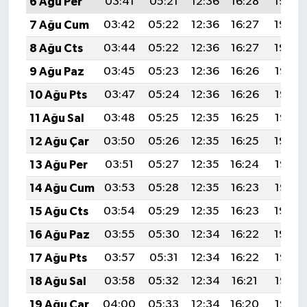
6 Ağu Per
03:41
05:21
12:36
16:28
19:42
7 Ağu Cum
03:42
05:22
12:36
16:27
19:40
8 Ağu Cts
03:44
05:22
12:36
16:27
19:39
9 Ağu Paz
03:45
05:23
12:36
16:26
19:38
10 Ağu Pts
03:47
05:24
12:36
16:26
19:37
11 Ağu Sal
03:48
05:25
12:35
16:25
19:35
12 Ağu Çar
03:50
05:26
12:35
16:25
19:34
13 Ağu Per
03:51
05:27
12:35
16:24
19:33
14 Ağu Cum
03:53
05:28
12:35
16:23
19:32
15 Ağu Cts
03:54
05:29
12:35
16:23
19:30
16 Ağu Paz
03:55
05:30
12:34
16:22
19:29
17 Ağu Pts
03:57
05:31
12:34
16:22
19:27
18 Ağu Sal
03:58
05:32
12:34
16:21
19:26
19 Ağu Çar
04:00
05:33
12:34
16:20
19:25