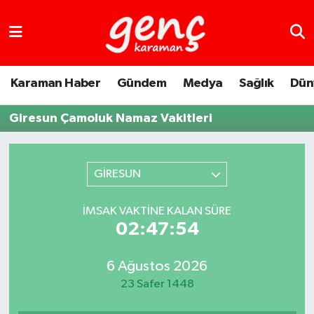
Karaman Haber
Gündem
Medya
Sağlık
Dün
Giresun Çamoluk Namaz Vakitleri
GİRESUN
İMSAK VAKTINE KALAN SÜRE
02:47:54
6 Ağustos 2026
23 Safer 1448