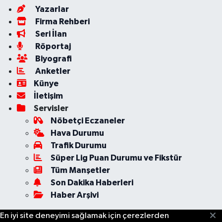
Yazarlar
Firma Rehberi
Seri İlan
Röportaj
Biyografi
Anketler
Künye
İletişim
Servisler
Nöbetçi Eczaneler
Hava Durumu
Trafik Durumu
Süper Lig Puan Durumu ve Fikstür
Tüm Manşetler
Son Dakika Haberleri
Haber Arşivi
En iyi site deneyimi sağlamak için çerezlerden