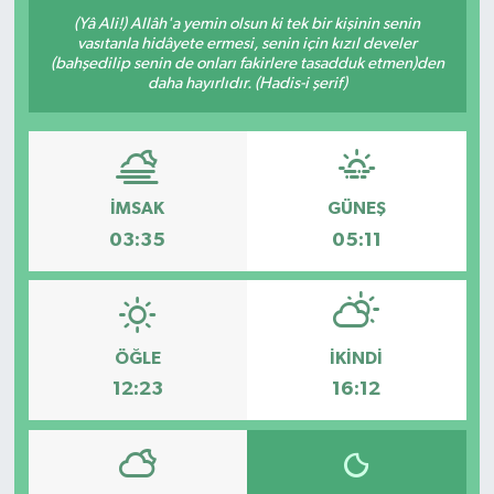
(Yâ Ali!) Allâh'a yemin olsun ki tek bir kişinin senin
vasıtanla hidâyete ermesi, senin için kızıl develer
(bahşedilip senin de onları fakirlere tasadduk etmen)den
daha hayırlıdır. (Hadis-i şerif)
İMSAK
GÜNEŞ
03:35
05:11
ÖĞLE
İKINDI
12:23
16:12