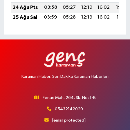
24 Ağu Pts
03:58
05:27
12:19
16:02
19:02
25 Ağu Sal
03:59
05:28
12:19
16:02
19:01
Karaman Haber, Son Dakika Karaman Haberleri
Fenari Mah. 264. Sk. No: 1-B
05432142020
[email protected]