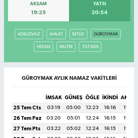
AKŞAM
YATSI
19:25
20:54
ADİLCEVAZ
AHLAT
BİTLİS
GÜROYMAK
HİZAN
MUTKİ
TATVAN
GÜROYMAK AYLIK NAMAZ VAKITLERI
İMSAK
GÜNEŞ
ÖĞLE
İKINDI
AKŞA
25 Tem Cts
03:19
05:00
12:23
16:16
19:37
26 Tem Paz
03:20
05:01
12:24
16:15
19:36
27 Tem Pts
03:22
05:02
12:24
16:15
19:35