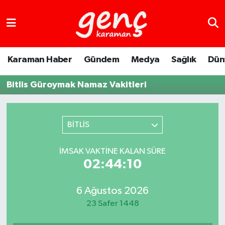
Karaman Haber
Gündem
Medya
Sağlık
Dün
Bitlis Güroymak Namaz Vakitleri
BİTLİS
İMSAK VAKTINE KALAN SÜRE
02:44:10
6 Ağustos 2026
23 Safer 1448