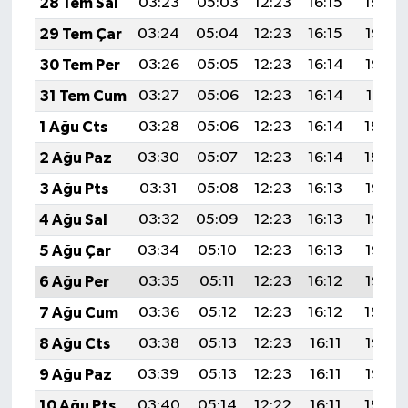
28 Tem Sal
03:23
05:03
12:23
16:15
19:34
29 Tem Çar
03:24
05:04
12:23
16:15
19:33
30 Tem Per
03:26
05:05
12:23
16:14
19:32
31 Tem Cum
03:27
05:06
12:23
16:14
19:31
1 Ağu Cts
03:28
05:06
12:23
16:14
19:30
2 Ağu Paz
03:30
05:07
12:23
16:14
19:29
3 Ağu Pts
03:31
05:08
12:23
16:13
19:28
4 Ağu Sal
03:32
05:09
12:23
16:13
19:27
5 Ağu Çar
03:34
05:10
12:23
16:13
19:26
6 Ağu Per
03:35
05:11
12:23
16:12
19:25
7 Ağu Cum
03:36
05:12
12:23
16:12
19:24
8 Ağu Cts
03:38
05:13
12:23
16:11
19:23
9 Ağu Paz
03:39
05:13
12:23
16:11
19:22
10 Ağu Pts
03:40
05:14
12:22
16:11
19:20