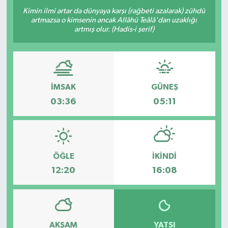
Kimin ilmi artar da dünyaya karşı (rağbeti azalarak) zühdü
artmazsa o kimsenin ancak Allâhü Teâlâ'dan uzaklığı
artmış olur. (Hadis-i şerif)
İMSAK
GÜNEŞ
03:36
05:11
ÖĞLE
İKINDI
12:20
16:08
AKŞAM
YATSI