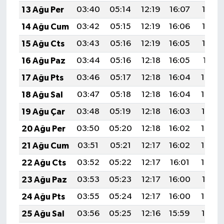
13 Ağu Per
03:40
05:14
12:19
16:07
19:14
14 Ağu Cum
03:42
05:15
12:19
16:06
19:13
15 Ağu Cts
03:43
05:16
12:19
16:05
19:12
16 Ağu Paz
03:44
05:16
12:18
16:05
19:11
17 Ağu Pts
03:46
05:17
12:18
16:04
19:09
18 Ağu Sal
03:47
05:18
12:18
16:04
19:08
19 Ağu Çar
03:48
05:19
12:18
16:03
19:07
20 Ağu Per
03:50
05:20
12:18
16:02
19:05
21 Ağu Cum
03:51
05:21
12:17
16:02
19:04
22 Ağu Cts
03:52
05:22
12:17
16:01
19:02
23 Ağu Paz
03:53
05:23
12:17
16:00
19:01
24 Ağu Pts
03:55
05:24
12:17
16:00
19:00
25 Ağu Sal
03:56
05:25
12:16
15:59
18:58