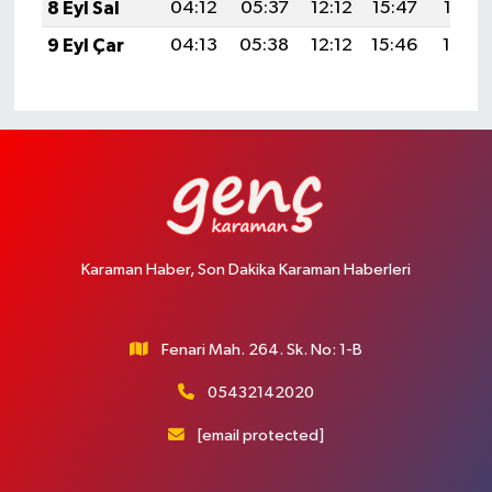
8 Eyl Sal
04:12
05:37
12:12
15:47
18:37
9 Eyl Çar
04:13
05:38
12:12
15:46
18:35
Karaman Haber, Son Dakika Karaman Haberleri
Fenari Mah. 264. Sk. No: 1-B
05432142020
[email protected]