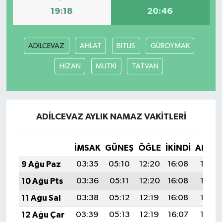
19:18
20:46
ADİLCEVAZ
AHLAT
BİTLİS
GÜROYMAK
HİZAN
MUTKİ
TATVAN
ADİLCEVAZ AYLIK NAMAZ VAKITLERI
İMSAK
GÜNEŞ
ÖĞLE
İKINDI
AKŞA
9 Ağu Paz
03:35
05:10
12:20
16:08
19:19
10 Ağu Pts
03:36
05:11
12:20
16:08
19:18
11 Ağu Sal
03:38
05:12
12:19
16:08
19:17
12 Ağu Çar
03:39
05:13
12:19
16:07
19:16