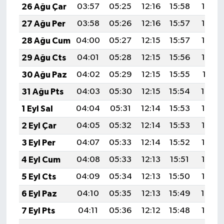
26 Ağu Çar
03:57
05:25
12:16
15:58
18:57
27 Ağu Per
03:58
05:26
12:16
15:57
18:55
28 Ağu Cum
04:00
05:27
12:15
15:57
18:54
29 Ağu Cts
04:01
05:28
12:15
15:56
18:52
30 Ağu Paz
04:02
05:29
12:15
15:55
18:51
31 Ağu Pts
04:03
05:30
12:15
15:54
18:49
1 Eyl Sal
04:04
05:31
12:14
15:53
18:48
2 Eyl Çar
04:05
05:32
12:14
15:53
18:46
3 Eyl Per
04:07
05:33
12:14
15:52
18:45
4 Eyl Cum
04:08
05:33
12:13
15:51
18:43
5 Eyl Cts
04:09
05:34
12:13
15:50
18:42
6 Eyl Paz
04:10
05:35
12:13
15:49
18:40
7 Eyl Pts
04:11
05:36
12:12
15:48
18:38