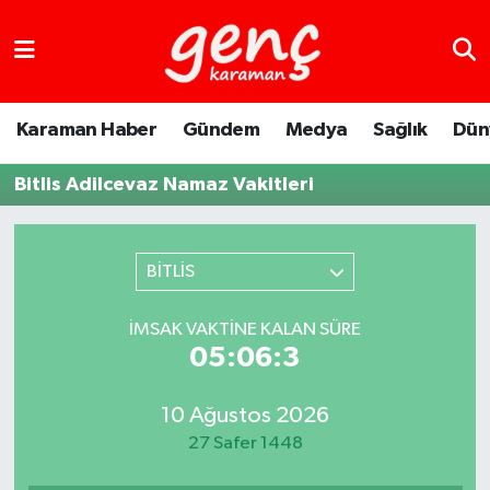
Karaman Haber
Gündem
Medya
Sağlık
Dün
Bitlis Adilcevaz Namaz Vakitleri
BİTLİS
İMSAK VAKTINE KALAN SÜRE
05:06:3
10 Ağustos 2026
27 Safer 1448