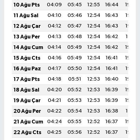
10 Ağu Pts
04:09
05:45
12:55
16:44
19:54
11 Ağu Sal
04:10
05:46
12:54
16:43
19:53
12 Ağu Çar
04:12
05:47
12:54
16:43
19:52
13 Ağu Per
04:13
05:48
12:54
16:42
19:51
14 Ağu Cum
04:14
05:49
12:54
16:42
19:49
15 Ağu Cts
04:16
05:49
12:54
16:41
19:48
16 Ağu Paz
04:17
05:50
12:54
16:41
19:47
17 Ağu Pts
04:18
05:51
12:53
16:40
19:45
18 Ağu Sal
04:20
05:52
12:53
16:39
19:44
19 Ağu Çar
04:21
05:53
12:53
16:39
19:43
20 Ağu Per
04:22
05:54
12:53
16:38
19:41
21 Ağu Cum
04:24
05:55
12:52
16:37
19:40
22 Ağu Cts
04:25
05:56
12:52
16:37
19:38