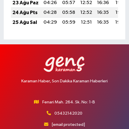
23 Ağu Paz
04:26
05:57
12:52
16:36
19:37
24 Ağu Pts
04:28
05:58
12:52
16:35
19:36
25 Ağu Sal
04:29
05:59
12:51
16:35
19:34
Karaman Haber, Son Dakika Karaman Haberleri
Fenari Mah. 264. Sk. No: 1-B
05432142020
[email protected]