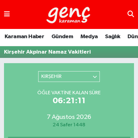
Karaman Haber
Gündem
Medya
Sağlık
Dün
Kirşehir Akpinar Namaz Vakitleri
KIRŞEHİR
ÖĞLE VAKTINE KALAN SÜRE
06:21:11
7 Ağustos 2026
24 Safer 1448