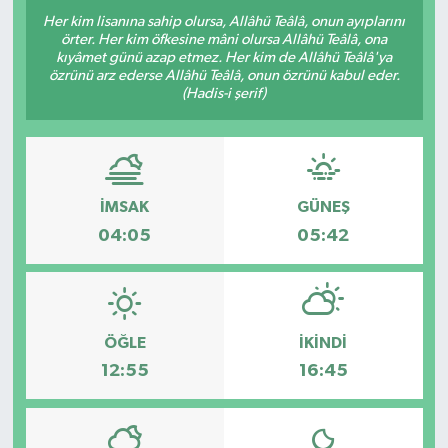
Her kim lisanına sahip olursa, Allâhü Teâlâ, onun ayıplarını
örter. Her kim öfkesine mâni olursa Allâhü Teâlâ, ona
kıyâmet günü azap etmez. Her kim de Allâhü Teâlâ'ya
özrünü arz ederse Allâhü Teâlâ, onun özrünü kabul eder.
(Hadis-i şerif)
İMSAK
GÜNEŞ
04:05
05:42
ÖĞLE
İKINDI
12:55
16:45