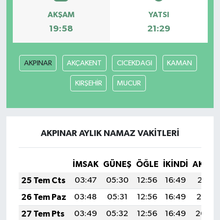
AKŞAM
YATSI
19:58
21:29
AKPINAR
AKÇAKENT
CICEKDAGI
KAMAN
KIRŞEHİR
MUCUR
AKPINAR AYLIK NAMAZ VAKITLERI
İMSAK
GÜNEŞ
ÖĞLE
İKINDI
AKŞA
25 Tem Cts
03:47
05:30
12:56
16:49
20:11
26 Tem Paz
03:48
05:31
12:56
16:49
20:10
27 Tem Pts
03:49
05:32
12:56
16:49
20:09