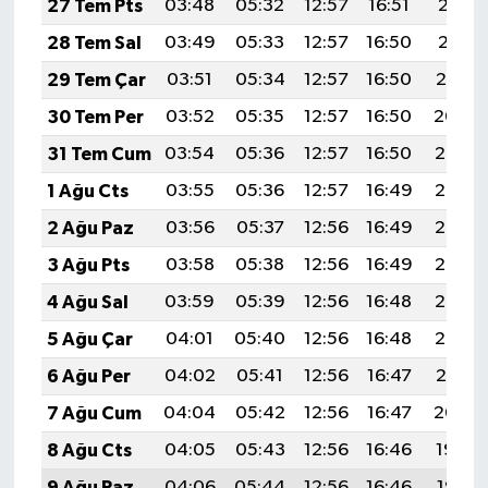
27 Tem Pts
03:48
05:32
12:57
16:51
20:11
28 Tem Sal
03:49
05:33
12:57
16:50
20:11
29 Tem Çar
03:51
05:34
12:57
16:50
20:10
30 Tem Per
03:52
05:35
12:57
16:50
20:09
31 Tem Cum
03:54
05:36
12:57
16:50
20:08
1 Ağu Cts
03:55
05:36
12:57
16:49
20:07
2 Ağu Paz
03:56
05:37
12:56
16:49
20:06
3 Ağu Pts
03:58
05:38
12:56
16:49
20:05
4 Ağu Sal
03:59
05:39
12:56
16:48
20:03
5 Ağu Çar
04:01
05:40
12:56
16:48
20:02
6 Ağu Per
04:02
05:41
12:56
16:47
20:01
7 Ağu Cum
04:04
05:42
12:56
16:47
20:00
8 Ağu Cts
04:05
05:43
12:56
16:46
19:59
9 Ağu Paz
04:06
05:44
12:56
16:46
19:58