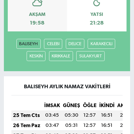
AKŞAM
YATSI
19:58
21:28
BALISEYH
CELEBI
DELICE
KARAKECILI
KESKİN
KIRIKKALE
SULAKYURT
BALISEYH AYLIK NAMAZ VAKITLERI
İMSAK
GÜNEŞ
ÖĞLE
İKINDI
AKŞA
25 Tem Cts
03:45
05:30
12:57
16:51
20:13
26 Tem Paz
03:47
05:31
12:57
16:51
20:12