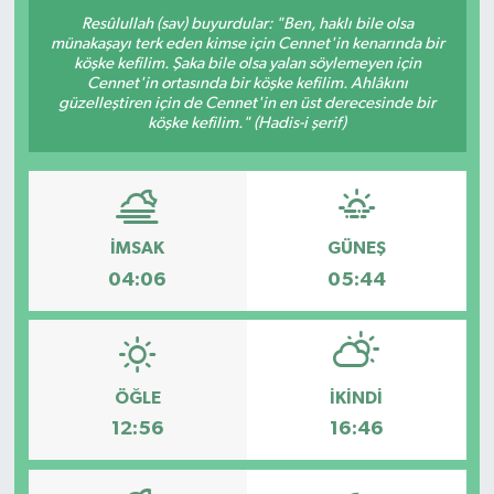
Resûlullah (sav) buyurdular: "Ben, haklı bile olsa
münakaşayı terk eden kimse için Cennet'in kenarında bir
köşke kefilim. Şaka bile olsa yalan söylemeyen için
Cennet'in ortasında bir köşke kefilim. Ahlâkını
güzelleştiren için de Cennet'in en üst derecesinde bir
köşke kefilim." (Hadis-i şerif)
İMSAK
GÜNEŞ
04:06
05:44
ÖĞLE
İKINDI
12:56
16:46