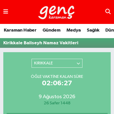
Karaman Haber
Gündem
Medya
Sağlık
Dün
Kirikkale Baliseyh Namaz Vakitleri
KIRIKKALE
ÖĞLE VAKTINE KALAN SÜRE
02:06:27
9 Ağustos 2026
26 Safer 1448