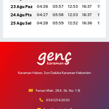
23 Ağu Paz
04:26
05:57
12:53
16:37
19:39
24 Ağu Pts
04:27
05:58
12:53
16:37
19:37
25 Ağu Sal
04:28
05:59
12:52
16:36
19:36
Karaman Haber, Son Dakika Karaman Haberleri
Fenari Mah. 264. Sk. No: 1-B
05432142020