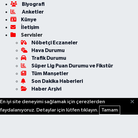
Biyografi
Anketler
Künye
İletişim
Servisler
Nöbetçi Eczaneler
Hava Durumu
Trafik Durumu
Süper Lig Puan Durumu ve Fikstür
Tüm Manşetler
Son Dakika Haberleri
Haber Arşivi
En iyi site deneyimi sağlamak için çerezlerden
faydalanıyoruz. Detaylar için lütfen tıklayın.
Tamam