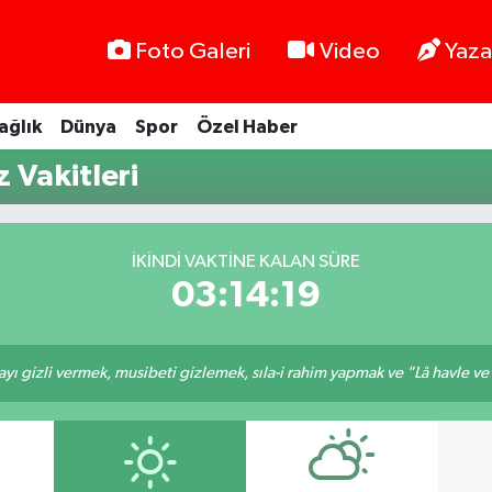
Foto Galeri
Video
Yaza
ağlık
Dünya
Spor
Özel Haber
 Vakitleri
İKINDI VAKTINE KALAN SÜRE
03:14:19
ı gizli vermek, musibeti gizlemek, sıla-i rahim yapmak ve "Lâ havle ve lâ