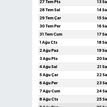
27 Tem Pts
13 S
28 Tem Sal
14 S
29 Tem Çar
15 S
30 Tem Per
16 S
31 Tem Cum
17 S
1 Ağu Cts
18 S
2 Ağu Paz
19 S
3 Ağu Pts
20 Sa
4 Ağu Sal
21 S
5 Ağu Çar
22 Sa
6 Ağu Per
23 Sa
7 Ağu Cum
24 Sa
8 Ağu Cts
25 Sa