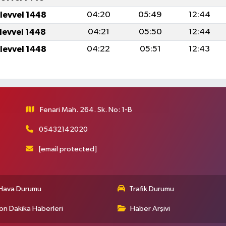
ulevvel 1448
04:20
05:49
12:44
ulevvel 1448
04:21
05:50
12:44
ulevvel 1448
04:22
05:51
12:43
Fenari Mah. 264. Sk. No: 1-B
05432142020
[email protected]
Hava Durumu
Trafik Durumu
on Dakika Haberleri
Haber Arşivi