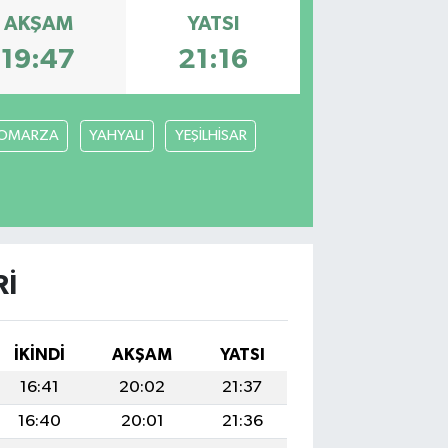
AKŞAM
YATSI
19:47
21:16
OMARZA
YAHYALI
YEŞİLHİSAR
RI
İKINDI
AKŞAM
YATSI
16:41
20:02
21:37
16:40
20:01
21:36