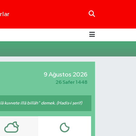
rlar
9 Ağustos 2026
26 Safer 1448
 kuvvete illâ billâh" demek. (Hadis-i şerif)