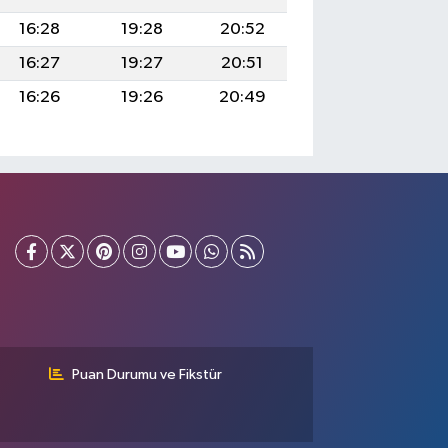
16:28
19:28
20:52
16:27
19:27
20:51
16:26
19:26
20:49
Puan Durumu ve Fikstür