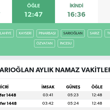
ÖĞLE
İKINDI
7
12:47
16:36
ELAHİYE
KAYSERİ
PINARBAŞI
SARIOĞLAN
SARIZ
T
ÖZVATAN
İNCESU
ARIOĞLAN AYLIK NAMAZ VAKITLE
İCRİ
İMSAK
GÜNEŞ
ÖĞLE
afer 1448
03:41
05:23
12:48
afer 1448
03:42
05:24
12:48