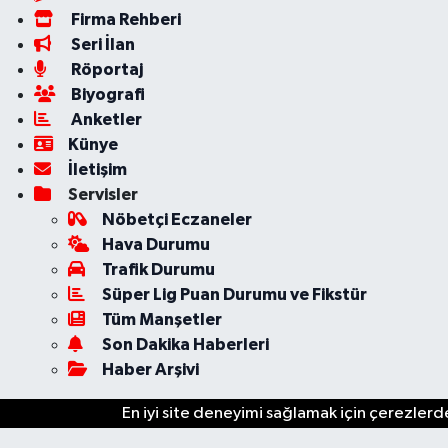
Firma Rehberi
Seri İlan
Röportaj
Biyografi
Anketler
Künye
İletişim
Servisler
Nöbetçi Eczaneler
Hava Durumu
Trafik Durumu
Süper Lig Puan Durumu ve Fikstür
Tüm Manşetler
Son Dakika Haberleri
Haber Arşivi
En iyi site deneyimi sağlamak için çerezlerde