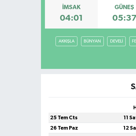
İMSAK
GÜNEŞ
04:01
05:3
AKKIŞLA
BÜNYAN
DEVELİ
F
S
H
25 Tem Cts
11 S
26 Tem Paz
12 S