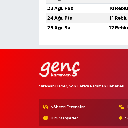
23 Ağu Paz
10 Rebi
24 Ağu Pts
11 Rebi
25 Ağu Sal
12 Rebi
Karaman Haber, Son Dakika Karaman Haberleri
Nöbetçi Eczaneler
Tüm Manşetler
S