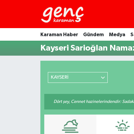
Karaman Haber
Gündem
Medya
S
Kayseri Sarioğlan Namaz
KAYSERİ
Dört şey, Cennet hazinelerindendir: Sadakay