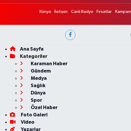
Künye
İletişim
Canlı Radyo
Fırsatlar
Kampany
Ana Sayfa
Kategoriler
Karaman Haber
Gündem
Medya
Sağlık
Dünya
Spor
Özel Haber
Foto Galeri
Video
Yazarlar