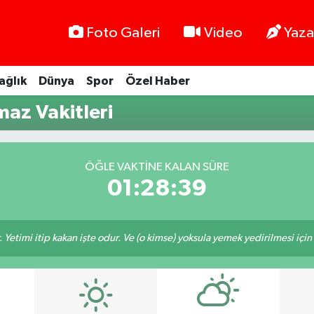
Foto Galeri
Video
Yaza
ağlık
Dünya
Spor
Özel Haber
maz Vakitleri
ÖĞLE VAKTINE KALAN SÜRE
01:28:39
 Yetimi itip kakan işte odur. Ve (o kimse) yoksula yemek yedirilmesi içi