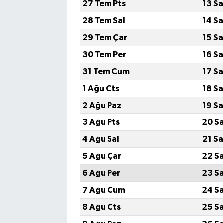
27 Tem Pts
13 S
28 Tem Sal
14 S
29 Tem Çar
15 S
30 Tem Per
16 S
31 Tem Cum
17 S
1 Ağu Cts
18 S
2 Ağu Paz
19 S
3 Ağu Pts
20 S
4 Ağu Sal
21 S
5 Ağu Çar
22 S
6 Ağu Per
23 S
7 Ağu Cum
24 S
8 Ağu Cts
25 S