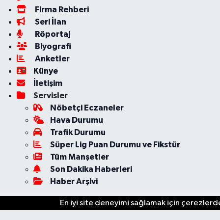
Firma Rehberi
Seri İlan
Röportaj
Biyografi
Anketler
Künye
İletişim
Servisler
Nöbetçi Eczaneler
Hava Durumu
Trafik Durumu
Süper Lig Puan Durumu ve Fikstür
Tüm Manşetler
Son Dakika Haberleri
Haber Arşivi
En iyi site deneyimi sağlamak için çerezlerde