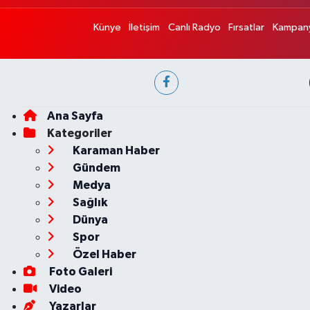
Künye
İletişim
Canlı Radyo
Fırsatlar
Kampany
Ana Sayfa
Kategoriler
Karaman Haber
Gündem
Medya
Sağlık
Dünya
Spor
Özel Haber
Foto Galeri
Video
Yazarlar