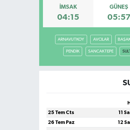
İMSAK
GÜNEŞ
04:15
05:5
ARNAVUTKOY
AVCILAR
BAŞAK
PENDİK
SANCAKTEPE
SUL
S
25 Tem Cts
11 S
26 Tem Paz
12 S