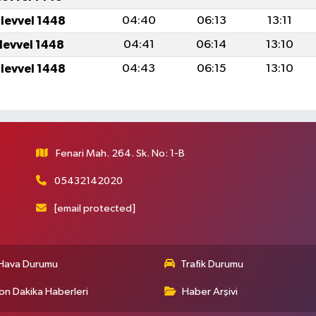
ulevvel 1448
04:40
06:13
13:11
ulevvel 1448
04:41
06:14
13:10
ulevvel 1448
04:43
06:15
13:10
Fenari Mah. 264. Sk. No: 1-B
05432142020
[email protected]
Hava Durumu
Trafik Durumu
on Dakika Haberleri
Haber Arşivi