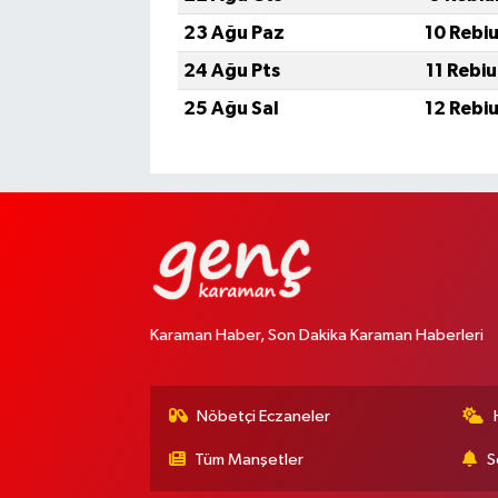
23 Ağu Paz
10 Rebi
24 Ağu Pts
11 Rebi
25 Ağu Sal
12 Rebi
Karaman Haber, Son Dakika Karaman Haberleri
Nöbetçi Eczaneler
Tüm Manşetler
S