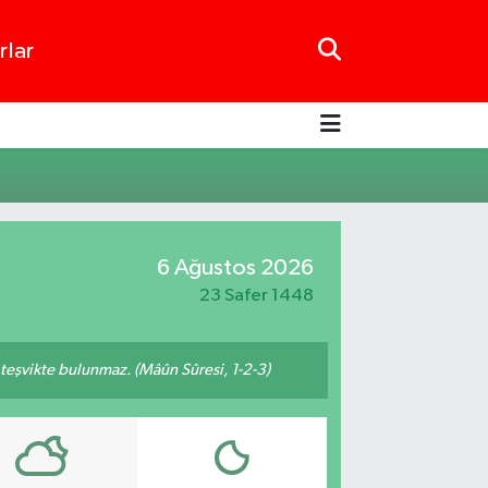
rlar
6 Ağustos 2026
23 Safer 1448
n teşvikte bulunmaz. (Mâûn Sûresi, 1-2-3)