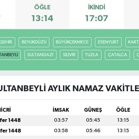
ÖĞLE
İKINDI
7
13:14
17:07
ŞEHİR
BEYLİKDÜZÜ
BÜYÜKÇEKMECE
ESENYURT
KART
TANBEYLİ
SULTANGAZİ
SİLİVRİ
TUZLA
ÇATALCA
ULTANBEYLİ AYLIK NAMAZ VAKITLE
HİCRİ
İMSAK
GÜNEŞ
ÖĞLE
afer 1448
03:57
05:45
13:15
afer 1448
03:58
05:46
13:15