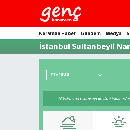
Karaman Haber
Gündem
Medya
S
İstanbul Sultanbeyli Na
İSTANBUL
Gördün mü o kimseyi ki: Dini inkâr eder.