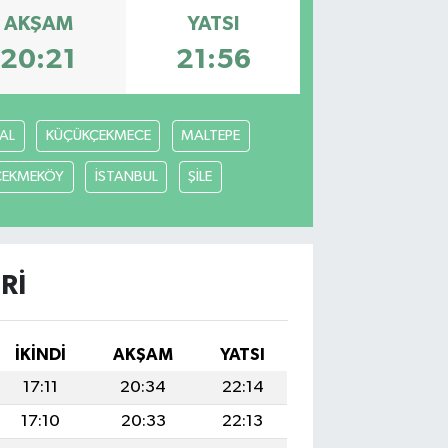
AKŞAM
YATSI
20:21
21:56
AL
KÜÇÜKÇEKMECE
MALTEPE
ÇEKMEKÖY
İSTANBUL
ŞİLE
RI
İKINDI
AKŞAM
YATSI
17:11
20:34
22:14
17:10
20:33
22:13