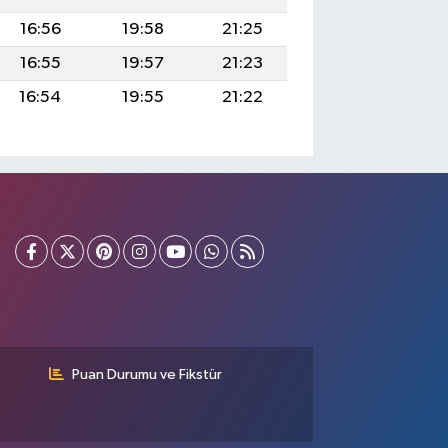
16:56
19:58
21:25
16:55
19:57
21:23
16:54
19:55
21:22
Puan Durumu ve Fikstür