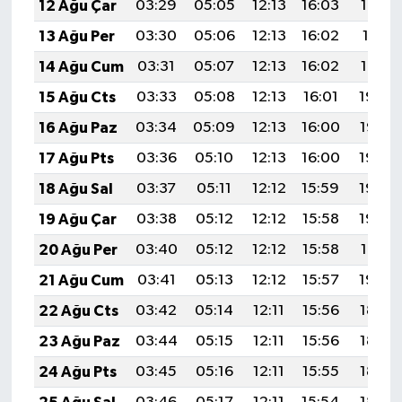
12 Ağu Çar
03:29
05:05
12:13
16:03
19:12
13 Ağu Per
03:30
05:06
12:13
16:02
19:11
14 Ağu Cum
03:31
05:07
12:13
16:02
19:10
15 Ağu Cts
03:33
05:08
12:13
16:01
19:08
16 Ağu Paz
03:34
05:09
12:13
16:00
19:07
17 Ağu Pts
03:36
05:10
12:13
16:00
19:05
18 Ağu Sal
03:37
05:11
12:12
15:59
19:04
19 Ağu Çar
03:38
05:12
12:12
15:58
19:03
20 Ağu Per
03:40
05:12
12:12
15:58
19:01
21 Ağu Cum
03:41
05:13
12:12
15:57
19:00
22 Ağu Cts
03:42
05:14
12:11
15:56
18:58
23 Ağu Paz
03:44
05:15
12:11
15:56
18:57
24 Ağu Pts
03:45
05:16
12:11
15:55
18:55