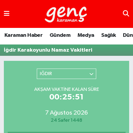
Karaman Haber
Gündem
Medya
Sağlık
Dün
İğdir Karakoyunlu Namaz Vakitleri
IĞDIR
AKŞAM VAKTINE KALAN SÜRE
00:25:51
7 Ağustos 2026
24 Safer 1448