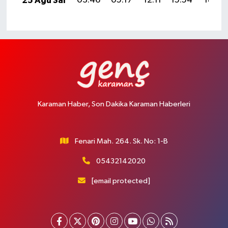
25 Ağu Sal
03:46
05:17
12:11
15:54
18:54
Karaman Haber, Son Dakika Karaman Haberleri
Fenari Mah. 264. Sk. No: 1-B
05432142020
[email protected]