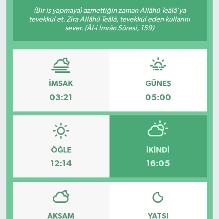
(Bir iş yapmaya) azmettiğin zaman Allâhü Teâlâ'ya
tevekkül et. Zira Allâhü Teâlâ, tevekkül eden kullarını
sever. (Âl-i İmrân Sûresi, 159)
İMSAK
GÜNEŞ
03:21
05:00
ÖĞLE
İKINDI
12:14
16:05
AKŞAM
YATSI