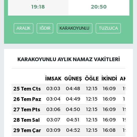
19:18
20:50
ARALIK
IĞDIR
KARAKOYUNLU
TUZLUCA
KARAKOYUNLU AYLIK NAMAZ VAKITLERI
İMSAK
GÜNEŞ
ÖĞLE
İKINDI
AKŞA
25 Tem Cts
03:03
04:48
12:15
16:09
19:32
26 Tem Paz
03:04
04:49
12:15
16:09
19:31
27 Tem Pts
03:06
04:50
12:15
16:09
19:30
28 Tem Sal
03:07
04:51
12:15
16:09
19:29
29 Tem Çar
03:09
04:52
12:15
16:08
19:28