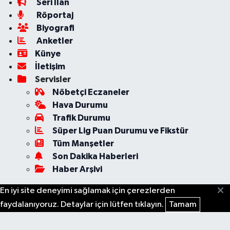
Seri İlan
Röportaj
Biyografi
Anketler
Künye
İletişim
Servisler
Nöbetçi Eczaneler
Hava Durumu
Trafik Durumu
Süper Lig Puan Durumu ve Fikstür
Tüm Manşetler
Son Dakika Haberleri
Haber Arşivi
En iyi site deneyimi sağlamak için çerezlerden
faydalanıyoruz. Detaylar için lütfen tıklayın.
Tamam