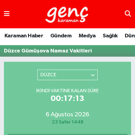
Karaman Haber
Gündem
Medya
Sağlık
Dün
Düzce Gümüşova Namaz Vakitleri
DÜZCE
İKINDI VAKTINE KALAN SÜRE
00:17:13
6 Ağustos 2026
23 Safer 1448