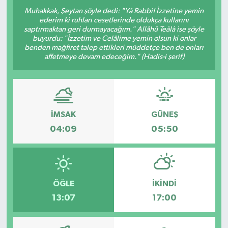
Muhakkak, Şeytan şöyle dedi: "Yâ Rabbi! İzzetine yemin
ederim ki ruhları cesetlerinde oldukça kullarını
saptırmaktan geri durmayacağım." Allâhü Teâlâ ise şöyle
buyurdu: "İzzetim ve Celâlime yemin olsun ki onlar
benden mağfiret talep ettikleri müddetçe ben de onları
affetmeye devam edeceğim." (Hadis-i şerif)
İMSAK
GÜNEŞ
04:09
05:50
ÖĞLE
İKINDI
13:07
17:00