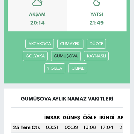
AKŞAM
YATSI
20:14
21:49
AKÇAKOCA
CUMAYERİ
DÜZCE
GÖLYAKA
GÜMÜŞOVA
KAYNAŞLI
YIĞILCA
ÇİLİMLİ
GÜMÜŞOVA AYLIK NAMAZ VAKITLERI
İMSAK
GÜNEŞ
ÖĞLE
İKINDI
AKŞA
25 Tem Cts
03:51
05:39
13:08
17:04
20:27