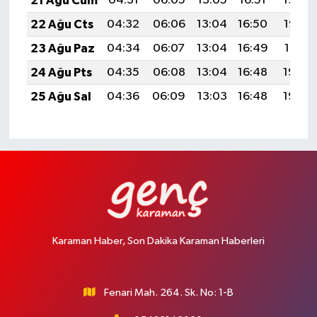
21 Ağu Cum
04:31
06:05
13:05
16:51
19:54
22 Ağu Cts
04:32
06:06
13:04
16:50
19:53
23 Ağu Paz
04:34
06:07
13:04
16:49
19:51
24 Ağu Pts
04:35
06:08
13:04
16:48
19:50
25 Ağu Sal
04:36
06:09
13:03
16:48
19:48
Karaman Haber, Son Dakika Karaman Haberleri
Fenari Mah. 264. Sk. No: 1-B