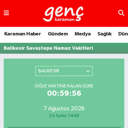
Karaman Haber
Gündem
Medya
Sağlık
Dün
Balikesir Savaştepe Namaz Vakitleri
BALIKESİR
ÖĞLE VAKTINE KALAN SÜRE
00:59:56
7 Ağustos 2026
24 Safer 1448