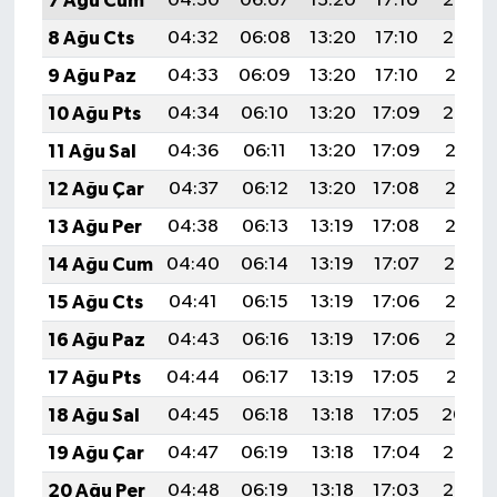
7 Ağu Cum
04:30
06:07
13:20
17:10
20:23
8 Ağu Cts
04:32
06:08
13:20
17:10
20:22
9 Ağu Paz
04:33
06:09
13:20
17:10
20:21
10 Ağu Pts
04:34
06:10
13:20
17:09
20:20
11 Ağu Sal
04:36
06:11
13:20
17:09
20:18
12 Ağu Çar
04:37
06:12
13:20
17:08
20:17
13 Ağu Per
04:38
06:13
13:19
17:08
20:16
14 Ağu Cum
04:40
06:14
13:19
17:07
20:14
15 Ağu Cts
04:41
06:15
13:19
17:06
20:13
16 Ağu Paz
04:43
06:16
13:19
17:06
20:12
17 Ağu Pts
04:44
06:17
13:19
17:05
20:11
18 Ağu Sal
04:45
06:18
13:18
17:05
20:09
19 Ağu Çar
04:47
06:19
13:18
17:04
20:08
20 Ağu Per
04:48
06:19
13:18
17:03
20:06