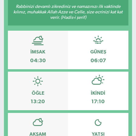
Rabbinizi devamlı zikrediniz ve namazınızı ilk vaktinde
kılınız, muhakkak Allah Azze ve Celle, size ecrinizi kat kat
verir. (Hadis-i şerif)
İMSAK
GÜNEŞ
04:30
06:07
ÖĞLE
İKINDI
13:20
17:10
AKŞAM
YATSI