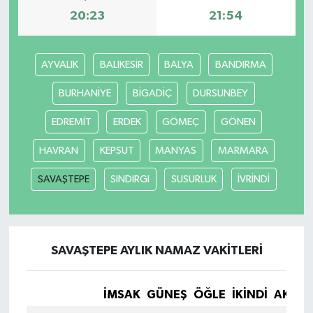
20:23
21:54
AYVALIK
BALIKESİR
BALYA
BANDIRMA
BURHANİYE
BİGADİÇ
DURSUNBEY
EDREMİT
ERDEK
GÖMEÇ
GÖNEN
HAVRAN
KEPSUT
MANYAS
MARMARA
SAVAŞTEPE
SINDIRGI
SUSURLUK
İVRİNDİ
SAVAŞTEPE AYLIK NAMAZ VAKITLERI
İMSAK
GÜNEŞ
ÖĞLE
İKINDI
AKŞA