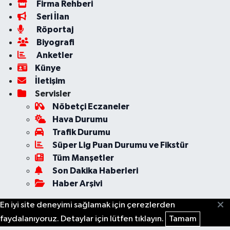
Firma Rehberi
Seri İlan
Röportaj
Biyografi
Anketler
Künye
İletişim
Servisler
Nöbetçi Eczaneler
Hava Durumu
Trafik Durumu
Süper Lig Puan Durumu ve Fikstür
Tüm Manşetler
Son Dakika Haberleri
Haber Arşivi
En iyi site deneyimi sağlamak için çerezlerden
faydalanıyoruz. Detaylar için lütfen tıklayın.
Tamam