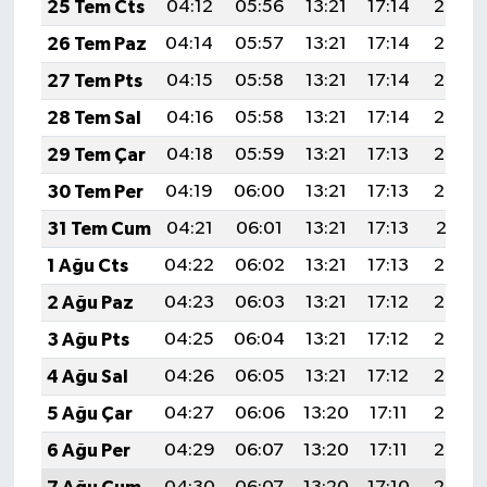
25 Tem Cts
04:12
05:56
13:21
17:14
20:36
26 Tem Paz
04:14
05:57
13:21
17:14
20:35
27 Tem Pts
04:15
05:58
13:21
17:14
20:34
28 Tem Sal
04:16
05:58
13:21
17:14
20:33
29 Tem Çar
04:18
05:59
13:21
17:13
20:33
30 Tem Per
04:19
06:00
13:21
17:13
20:32
31 Tem Cum
04:21
06:01
13:21
17:13
20:31
1 Ağu Cts
04:22
06:02
13:21
17:13
20:30
2 Ağu Paz
04:23
06:03
13:21
17:12
20:29
3 Ağu Pts
04:25
06:04
13:21
17:12
20:28
4 Ağu Sal
04:26
06:05
13:21
17:12
20:26
5 Ağu Çar
04:27
06:06
13:20
17:11
20:25
6 Ağu Per
04:29
06:07
13:20
17:11
20:24