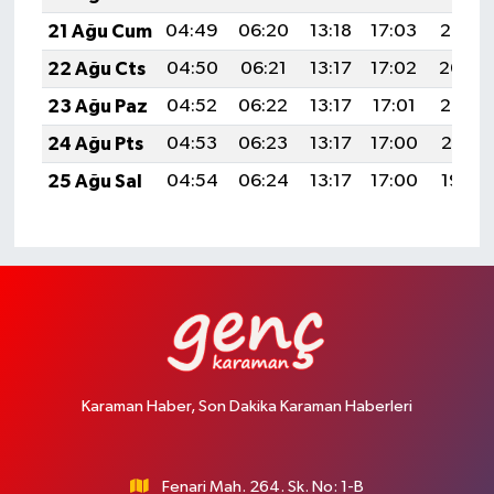
21 Ağu Cum
04:49
06:20
13:18
17:03
20:05
22 Ağu Cts
04:50
06:21
13:17
17:02
20:04
23 Ağu Paz
04:52
06:22
13:17
17:01
20:02
24 Ağu Pts
04:53
06:23
13:17
17:00
20:01
25 Ağu Sal
04:54
06:24
13:17
17:00
19:59
Karaman Haber, Son Dakika Karaman Haberleri
Fenari Mah. 264. Sk. No: 1-B