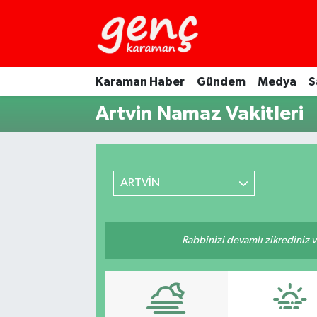
Karaman Haber
Gündem
Medya
S
Artvin Namaz Vakitleri
ARTVİN
Rabbinizi devamlı zikrediniz ve