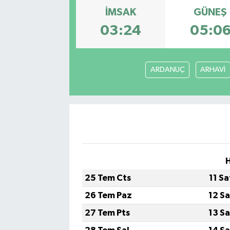
İMSAK
GÜNEŞ
03:24
05:0
ARDANUÇ
ARHAVİ
H
25 Tem Cts
11 S
26 Tem Paz
12 S
27 Tem Pts
13 S