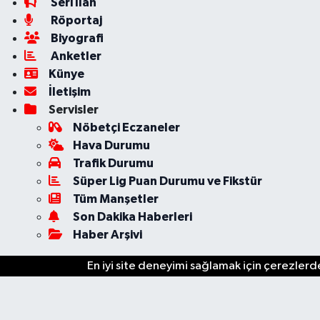
Seri İlan
Röportaj
Biyografi
Anketler
Künye
İletişim
Servisler
Nöbetçi Eczaneler
Hava Durumu
Trafik Durumu
Süper Lig Puan Durumu ve Fikstür
Tüm Manşetler
Son Dakika Haberleri
Haber Arşivi
En iyi site deneyimi sağlamak için çerezlerde