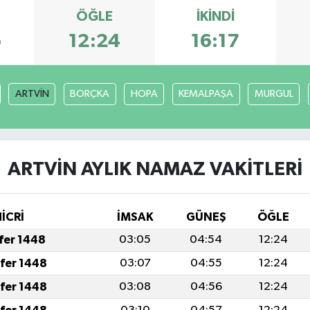
ÖĞLE
İKINDI
6
12:24
16:17
ARTVİN
BORÇKA
HOPA
KEMALPAŞA
MURGUL
ARTVİN AYLIK NAMAZ VAKITLERI
İCRİ
İMSAK
GÜNEŞ
ÖĞLE
afer 1448
03:05
04:54
12:24
afer 1448
03:07
04:55
12:24
afer 1448
03:08
04:56
12:24