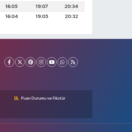
16:05
19:07
20:34
16:04
19:05
20:32
Puan Durumu ve Fikstür