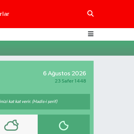
rlar
6 Ağustos 2026
23 Safer 1448
i kat kat verir. (Hadis-i şerif)