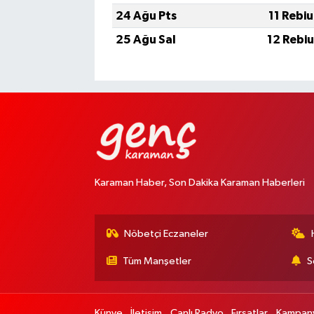
24 Ağu Pts
11 Rebi
25 Ağu Sal
12 Rebi
Karaman Haber, Son Dakika Karaman Haberleri
Nöbetçi Eczaneler
Tüm Manşetler
S
Künye
İletişim
Canlı Radyo
Fırsatlar
Kampany