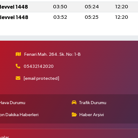
ulevvel 1448
03:50
05:24
12:20
ulevvel 1448
03:52
05:25
12:20
Fenari Mah. 264. Sk. No: 1-B
05432142020
[email protected]
Hava Durumu
Trafik Durumu
on Dakika Haberleri
Haber Arşivi
alar