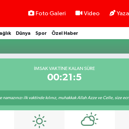
Foto Galeri
Video
Yaza
ağlık
Dünya
Spor
Özel Haber
İMSAK VAKTINE KALAN SÜRE
00:21:5
 namazınızı ilk vaktinde kılınız, muhakkak Allah Azze ve Celle, size ecriniz