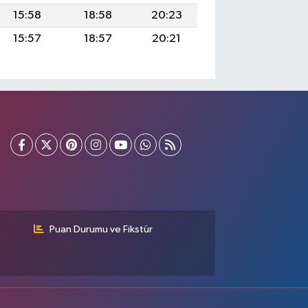
15:58
18:58
20:23
15:57
18:57
20:21
Puan Durumu ve Fikstür