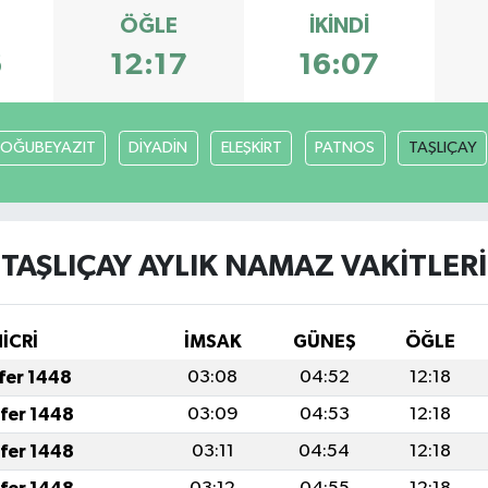
ÖĞLE
İKINDI
6
12:17
16:07
OĞUBEYAZIT
DİYADİN
ELEŞKİRT
PATNOS
TAŞLIÇAY
TAŞLIÇAY AYLIK NAMAZ VAKITLERI
İCRİ
İMSAK
GÜNEŞ
ÖĞLE
afer 1448
03:08
04:52
12:18
afer 1448
03:09
04:53
12:18
afer 1448
03:11
04:54
12:18