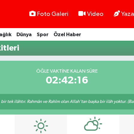
Foto Galeri
Video
Yaza
ağlık
Dünya
Spor
Özel Haber
tleri
ÖĞLE VAKTINE KALAN SÜRE
02:42:16
, bir tek ilâhtır. Rahmân ve Rahîm olan Allah'tan başka bir ilâh yoktur. (B