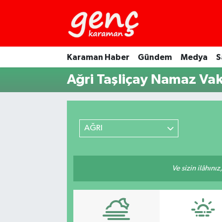
Karaman Haber
Gündem
Medya
S
Ağri Taşliçay Namaz Vaki
AĞRI
Ve sizin ilâhınız