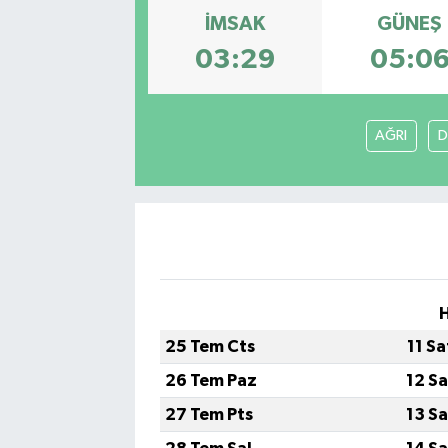
İMSAK
GÜNEŞ
03:29
05:0
AĞRI
D
H
25 Tem Cts
11 S
26 Tem Paz
12 S
27 Tem Pts
13 S