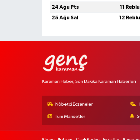
24 Ağu Pts
11 Rebi
25 Ağu Sal
12 Rebi
Karaman Haber, Son Dakika Karaman Haberleri
Nöbetçi Eczaneler
Tüm Manşetler
S
Künye
İletişim
Canlı Radyo
Fırsatlar
Kampany