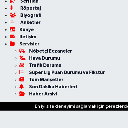
Seri İlan
Röportaj
Biyografi
Anketler
Künye
İletişim
Servisler
Nöbetçi Eczaneler
Hava Durumu
Trafik Durumu
Süper Lig Puan Durumu ve Fikstür
Tüm Manşetler
Son Dakika Haberleri
Haber Arşivi
En iyi site deneyimi sağlamak için çerezlerde