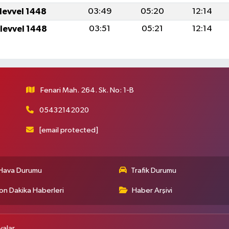
ulevvel 1448
03:49
05:20
12:14
ulevvel 1448
03:51
05:21
12:14
Fenari Mah. 264. Sk. No: 1-B
05432142020
[email protected]
Hava Durumu
Trafik Durumu
on Dakika Haberleri
Haber Arşivi
alar