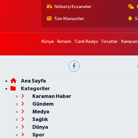
Nöbetçi Eczaneler
Tüm Manşetler
S
Künye
İletişim
Canlı Radyo
Fırsatlar
Kampany
Ana Sayfa
Kategoriler
Karaman Haber
Gündem
Medya
Sağlık
Dünya
Spor