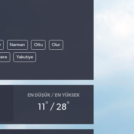
y
Narman
Oltu
Olur
ere
Yakutiye
EN DÜŞÜK / EN YÜKSEK
°
°
11
/ 28