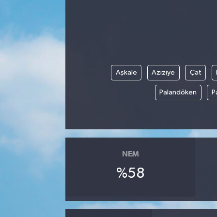
Aşkale
Aziziye
Çat
Palandöken
P
NEM
%58