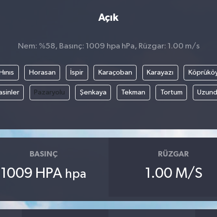
Açık
Nem: %58, Basınç: 1009 hpa hPa, Rüzgar: 1.00 m/s
Hınıs
Horasan
İspir
Karaçoban
Karayazı
Köprükö
asinler
Pazaryolu
Şenkaya
Tekman
Tortum
Uzund
BASINÇ
RÜZGAR
1009 HPA
1.00 M/S
hpa