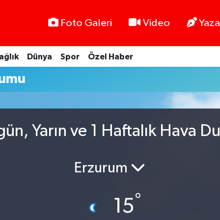
Foto Galeri
Video
Yaza
ağlık
Dünya
Spor
Özel Haber
rumu
gün, Yarın ve 1 Haftalık Hava D
Erzurum
°
15