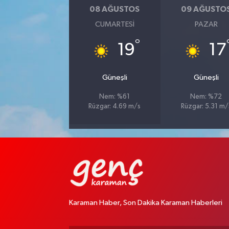
08 AĞUSTOS
09 AĞUSTO
CUMARTESI
PAZAR
°
19
17
Güneşli
Güneşli
Nem: %61
Nem: %72
Rüzgar: 4.69 m/s
Rüzgar: 5.31 m/
Karaman Haber, Son Dakika Karaman Haberleri