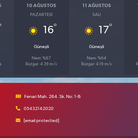
S
10 AĞUSTOS
11 AĞUSTOS
PAZARTESI
SALI
°
°
°
16
17
Güneşli
Güneşli
Nem: %67
Nem: %64
s
Rüzgar: 4.39 m/s
Rüzgar: 4.19 m/s
Fenari Mah. 264. Sk. No: 1-B
05432142020
[email protected]