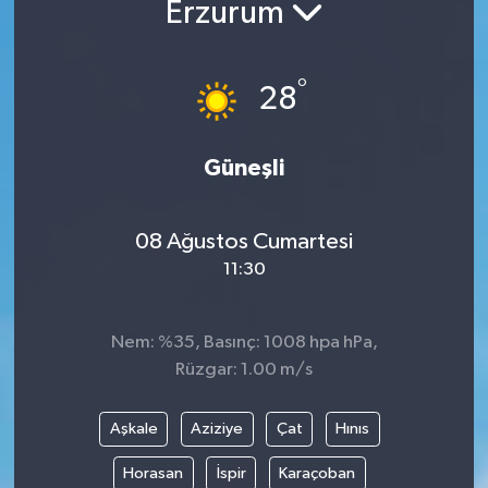
Erzurum
°
28
Güneşli
08 Ağustos Cumartesi
11:30
Nem: %35, Basınç: 1008 hpa hPa,
Rüzgar: 1.00 m/s
Aşkale
Aziziye
Çat
Hınıs
Horasan
İspir
Karaçoban