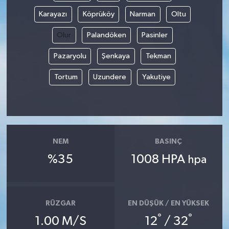
Karayazı
Köprüköy
Narman
Oltu
Olur
Palandöken
Pasinler
Pazaryolu
Şenkaya
Tekman
Tortum
Uzundere
Yakutiye
NEM
BASINÇ
%35
1008 HPA
hpa
RÜZGAR
EN DÜŞÜK / EN YÜKSEK
°
°
1.00 M/S
12
/ 32