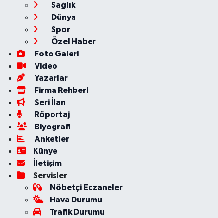
Sağlık
Dünya
Spor
Özel Haber
Foto Galeri
Video
Yazarlar
Firma Rehberi
Seri İlan
Röportaj
Biyografi
Anketler
Künye
İletişim
Servisler
Nöbetçi Eczaneler
Hava Durumu
Trafik Durumu