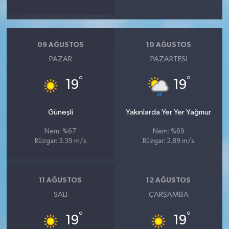
09 AĞUSTOS
10 AĞUSTOS
PAZAR
PAZARTESI
°
°
19
19
Güneşli
Yakınlarda Yer Yer Yağmur
Nem: %67
Nem: %69
Rüzgar: 3.39 m/s
Rüzgar: 2.89 m/s
11 AĞUSTOS
12 AĞUSTOS
SALI
ÇARŞAMBA
°
°
19
19