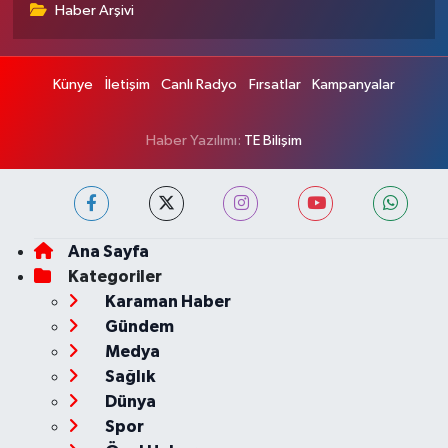
Haber Arşivi
Künye
İletişim
Canlı Radyo
Fırsatlar
Kampanyalar
Haber Yazılımı:
TE Bilişim
Ana Sayfa
Kategoriler
Karaman Haber
Gündem
Medya
Sağlık
Dünya
Spor