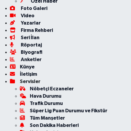
Özel Haber
Foto Galeri
Video
Yazarlar
Firma Rehberi
Seri İlan
Röportaj
Biyografi
Anketler
Künye
İletişim
Servisler
Nöbetçi Eczaneler
Hava Durumu
Trafik Durumu
Süper Lig Puan Durumu ve Fikstür
Tüm Manşetler
Son Dakika Haberleri