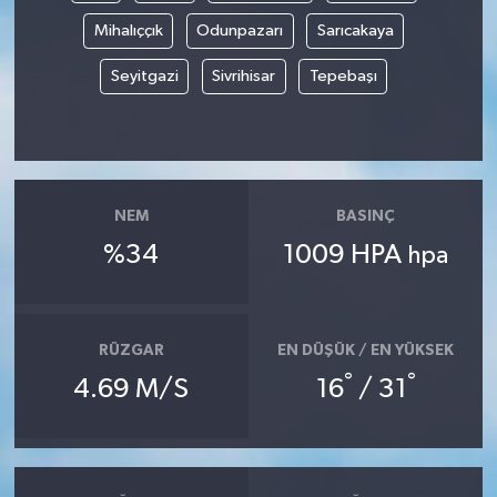
Mihalıççık
Odunpazarı
Sarıcakaya
Seyitgazi
Sivrihisar
Tepebaşı
NEM
BASINÇ
%34
1009 HPA
hpa
RÜZGAR
EN DÜŞÜK / EN YÜKSEK
°
°
4.69 M/S
16
/ 31