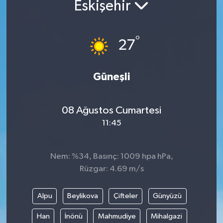
Eskişehir
°
27
Güneşli
08 Ağustos Cumartesi
11:45
Nem: %34, Basınç: 1009 hpa hPa,
Rüzgar: 4.69 m/s
Alpu
Beylikova
Çifteler
Günyüzü
Han
İnönü
Mahmudiye
Mihalgazi