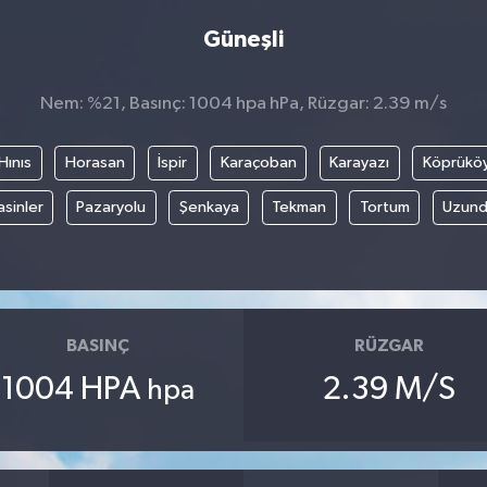
Güneşli
Nem: %21, Basınç: 1004 hpa hPa, Rüzgar: 2.39 m/s
Hınıs
Horasan
İspir
Karaçoban
Karayazı
Köprükö
asinler
Pazaryolu
Şenkaya
Tekman
Tortum
Uzund
BASINÇ
RÜZGAR
1004 HPA
2.39 M/S
hpa