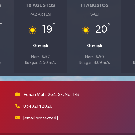
S
10 AĞUSTOS
11 AĞUSTOS
PAZARTESI
SALI
°
°
°
19
20
Güneşli
Güneşli
Nem: %57
Nem: %50
s
Rüzgar: 4.50 m/s
Rüzgar: 4.69 m/s
R
Fenari Mah. 264. Sk. No: 1-B
05432142020
[email protected]