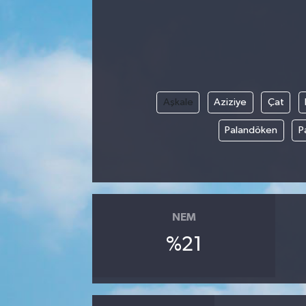
Aşkale
Aziziye
Çat
Palandöken
P
NEM
%21