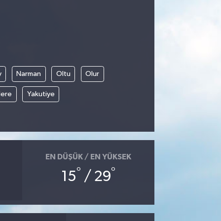
y
Narman
Oltu
Olur
ere
Yakutiye
EN DÜŞÜK / EN YÜKSEK
°
°
15
/ 29