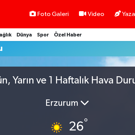
Foto Galeri
Video
Yaza
ağlık
Dünya
Spor
Özel Haber
u
n, Yarın ve 1 Haftalık Hava Du
Erzurum
°
26