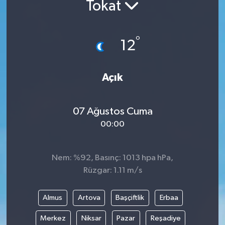
Tokat
°
12
Açık
07 Ağustos Cuma
00:00
Nem: %92, Basınç: 1013 hpa hPa,
Rüzgar: 1.11 m/s
Almus
Artova
Başçiftlik
Erbaa
Merkez
Niksar
Pazar
Reşadiye