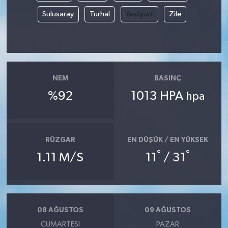
Sulusaray
Turhal
Yeşilyurt
Zile
NEM
BASINÇ
%92
1013 HPA
hpa
RÜZGAR
EN DÜŞÜK / EN YÜKSEK
°
°
1.11 M/S
11
/ 31
08 AĞUSTOS
09 AĞUSTOS
CUMARTESI
PAZAR