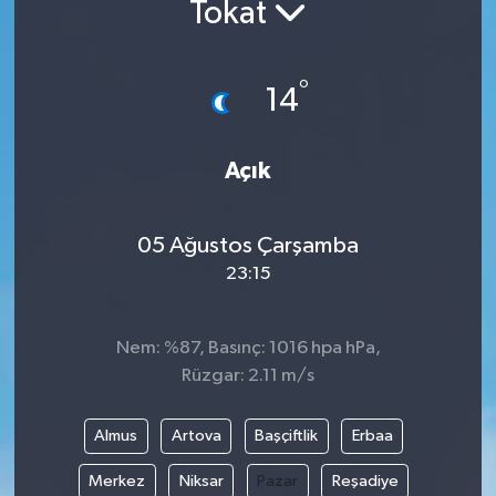
Tokat
°
14
Açık
05 Ağustos Çarşamba
23:15
Nem: %87, Basınç: 1016 hpa hPa,
Rüzgar: 2.11 m/s
Almus
Artova
Başçiftlik
Erbaa
Merkez
Niksar
Pazar
Reşadiye