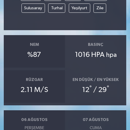
Sulusaray
Turhal
Yeşilyurt
Zile
NEM
BASINÇ
%87
1016 HPA
hpa
RÜZGAR
EN DÜŞÜK / EN YÜKSEK
°
°
2.11 M/S
12
/ 29
06 AĞUSTOS
07 AĞUSTOS
PERŞEMBE
CUMA