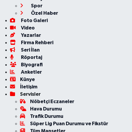
Spor
Özel Haber
Foto Galeri
Video
Yazarlar
Firma Rehberi
Seri İlan
Röportaj
Biyografi
Anketler
Künye
İletişim
Servisler
Nöbetçi Eczaneler
Hava Durumu
Trafik Durumu
Süper Lig Puan Durumu ve Fikstür
Tüm Manşetler