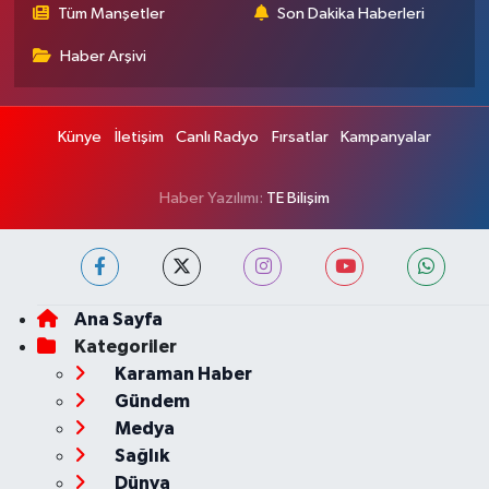
Tüm Manşetler
Son Dakika Haberleri
Haber Arşivi
Künye
İletişim
Canlı Radyo
Fırsatlar
Kampanyalar
Haber Yazılımı:
TE Bilişim
Ana Sayfa
Kategoriler
Karaman Haber
Gündem
Medya
Sağlık
Dünya