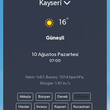
Kayseri
°
16
Güneşli
10 Ağustos Pazartesi
07:00
Nem: %67, Basınç: 1014 hpa hPa,
Rüzgar: 1.81 m/s
Akkışla
Bünyan
Develi
Felahiye
Hacılar
İncesu
Kayseri
Kocasinan