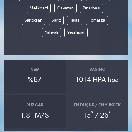
Melikgazi
Özvatan
Pınarbaşı
Sarıoğlan
Sarız
Talas
Tomarza
Yahyalı
Yeşilhisar
NEM
BASINÇ
%67
1014 HPA
hpa
RÜZGAR
EN DÜŞÜK / EN YÜKSEK
°
°
1.81 M/S
15
/ 26