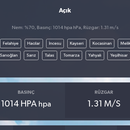
Açık
Nem: %70, Basınç: 1014 hpa hPa, Rüzgar: 1.31 m/s
Felahiye
Hacılar
İncesu
Kayseri
Kocasinan
Meli
Sarıoğlan
Sarız
Talas
Tomarza
Yahyalı
Yeşilhisar
BASINÇ
RÜZGAR
1014 HPA
1.31 M/S
hpa