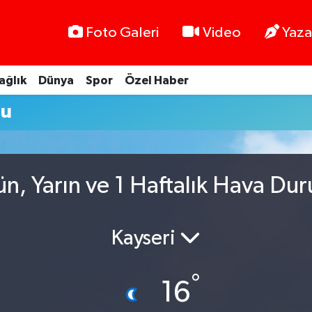
Foto Galeri
Video
Yaza
ağlık
Dünya
Spor
Özel Haber
mu
ün, Yarın ve 1 Haftalık Hava Du
Kayseri
°
16