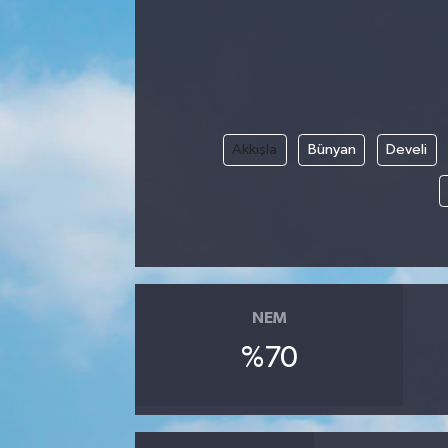
Akkışla
Bünyan
Develi
NEM
%70