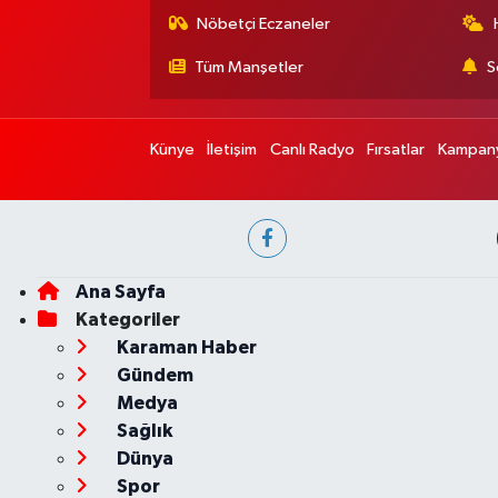
Nöbetçi Eczaneler
Tüm Manşetler
S
Künye
İletişim
Canlı Radyo
Fırsatlar
Kampany
Ana Sayfa
Kategoriler
Karaman Haber
Gündem
Medya
Sağlık
Dünya
Spor