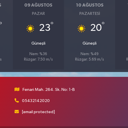
S
09 AĞUSTOS
10 AĞUSTOS
PAZAR
PAZARTESI
°
°
°
23
20
Güneşli
Güneşli
Nem: %36
Nem: %49
s
Rüzgar: 7.50 m/s
Rüzgar: 5.69 m/s
Fenari Mah. 264. Sk. No: 1-B
05432142020
[email protected]