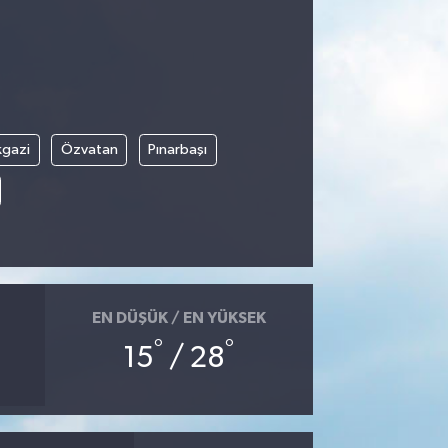
kgazi
Özvatan
Pınarbaşı
EN DÜŞÜK / EN YÜKSEK
°
°
15
/ 28