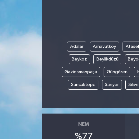
Adalar
Arnavutköy
Ataşeh
Beykoz
Beylikdüzü
Beyo
Gaziosmanpaşa
Güngören
I
Sancaktepe
Sarıyer
Silivri
NEM
%77