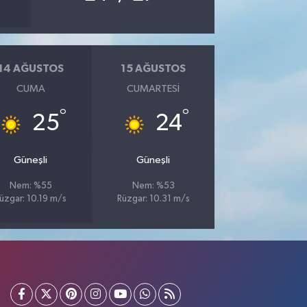
14 AĞUSTOS
15 AĞUSTOS
CUMA
CUMARTESI
°
°
25
24
Güneşli
Güneşli
Nem: %55
Nem: %53
üzgar: 10.19 m/s
Rüzgar: 10.31 m/s