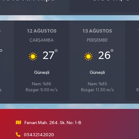
S
12 AĞUSTOS
13 AĞUSTOS
ÇARŞAMBA
PERŞEMBE
°
°
°
27
26
Güneşli
Güneşli
Nem: %66
Nem: %65
s
Rüzgar: 9.00 m/s
Rüzgar: 11.50 m/s
R
Fenari Mah. 264. Sk. No: 1-B
05432142020