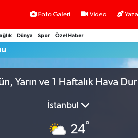
Foto Galeri
Video
Yaza
ağlık
Dünya
Spor
Özel Haber
mu
ün, Yarın ve 1 Haftalık Hava Du
İstanbul
°
24