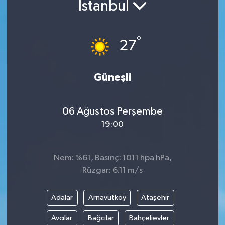
İstanbul
°
27
Güneşli
06 Ağustos Perşembe
19:00
Nem: %61, Basınç: 1011 hpa hPa,
Rüzgar: 6.11 m/s
Adalar
Arnavutköy
Ataşehir
Avcılar
Bağcılar
Bahçelievler