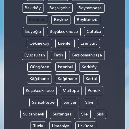
Bakırköy
Başakşehir
Bayrampaşa
Beşiktaş
Beykoz
Beylikdüzü
Beyoğlu
Büyükçekmece
Çatalca
Çekmeköy
Esenler
Esenyurt
Eyüpsultan
Fatih
Gaziosmanpaşa
Güngören
Istanbul
Kadıköy
Kâğıthane
Kağıthane
Kartal
Küçükçekmece
Maltepe
Pendik
Sancaktepe
Sarıyer
Silivri
Sultanbeyli
Sultangazi
Şile
Şişli
Tuzla
Ümraniye
Üsküdar