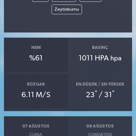
Zeytinburnu
NEM
BASINÇ
%61
1011 HPA
hpa
RÜZGAR
EN DÜŞÜK / EN YÜKSEK
°
°
6.11 M/S
23
/ 31
07 AĞUSTOS
08 AĞUSTOS
CUMA
CUMARTESI