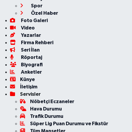
Spor
Özel Haber
Foto Galeri
Video
Yazarlar
Firma Rehberi
Seri İlan
Röportaj
Biyografi
Anketler
Künye
İletişim
Servisler
Nöbetçi Eczaneler
Hava Durumu
Trafik Durumu
Süper Lig Puan Durumu ve Fikstür
Tüm Manşetler