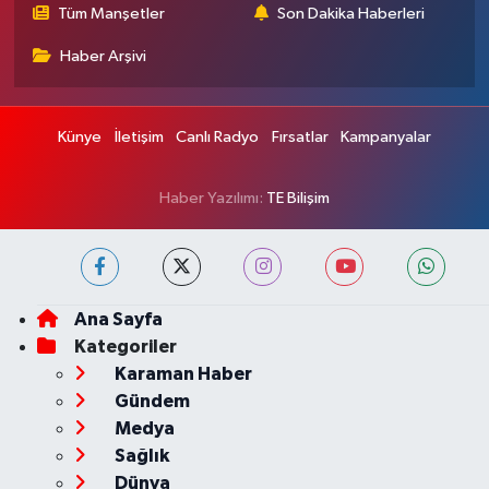
Tüm Manşetler
Son Dakika Haberleri
Haber Arşivi
Künye
İletişim
Canlı Radyo
Fırsatlar
Kampanyalar
Haber Yazılımı:
TE Bilişim
Ana Sayfa
Kategoriler
Karaman Haber
Gündem
Medya
Sağlık
Dünya