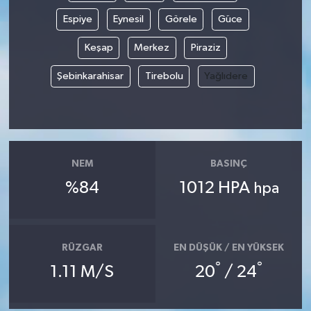
Espiye
Eynesil
Görele
Güce
Keşap
Merkez
Piraziz
Şebinkarahisar
Tirebolu
Yağlıdere
NEM
BASINÇ
%84
1012 HPA
hpa
RÜZGAR
EN DÜŞÜK / EN YÜKSEK
°
°
1.11 M/S
20
/ 24