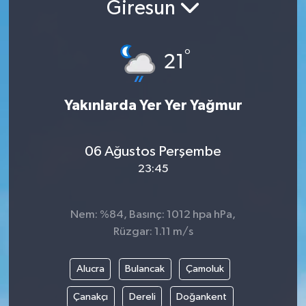
Giresun
°
21
Yakınlarda Yer Yer Yağmur
06 Ağustos Perşembe
23:45
Nem: %84, Basınç: 1012 hpa hPa,
Rüzgar: 1.11 m/s
Alucra
Bulancak
Çamoluk
Çanakçı
Dereli
Doğankent