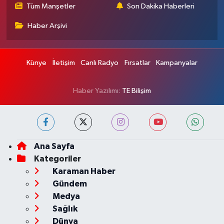
Tüm Manşetler
Son Dakika Haberleri
Haber Arşivi
Künye
İletişim
Canlı Radyo
Fırsatlar
Kampanyalar
Haber Yazılımı:
TE Bilişim
Ana Sayfa
Kategoriler
Karaman Haber
Gündem
Medya
Sağlık
Dünya