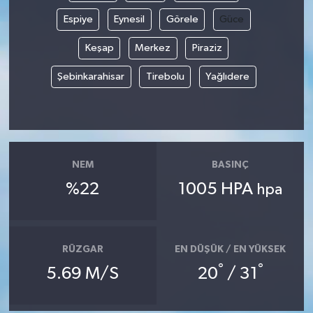
Espiye
Eynesil
Görele
Güce
Keşap
Merkez
Piraziz
Şebinkarahisar
Tirebolu
Yağlıdere
NEM
BASINÇ
%22
1005 HPA
hpa
RÜZGAR
EN DÜŞÜK / EN YÜKSEK
°
°
5.69 M/S
20
/ 31