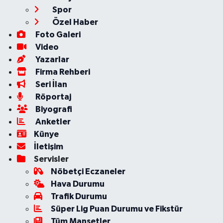
Spor
Özel Haber
Foto Galeri
Video
Yazarlar
Firma Rehberi
Seri İlan
Röportaj
Biyografi
Anketler
Künye
İletişim
Servisler
Nöbetçi Eczaneler
Hava Durumu
Trafik Durumu
Süper Lig Puan Durumu ve Fikstür
Tüm Manşetler