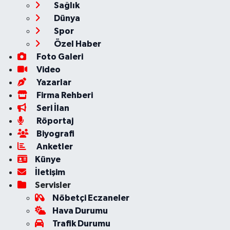
Sağlık
Dünya
Spor
Özel Haber
Foto Galeri
Video
Yazarlar
Firma Rehberi
Seri İlan
Röportaj
Biyografi
Anketler
Künye
İletişim
Servisler
Nöbetçi Eczaneler
Hava Durumu
Trafik Durumu