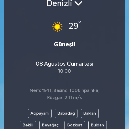
Denizli
°
29
Güneşli
08 Ağustos Cumartesi
10:00
Nem: %41, Basınç: 1008 hpa hPa,
Rüzgar: 2.11 m/s
Acıpayam
Babadağ
Baklan
Bekilli
Beyağaç
Bozkurt
Buldan