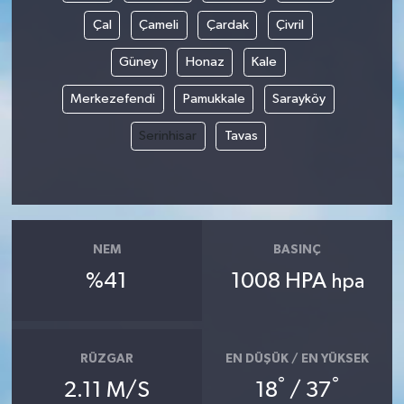
Çal
Çameli
Çardak
Çivril
Güney
Honaz
Kale
Merkezefendi
Pamukkale
Sarayköy
Serinhisar
Tavas
NEM
BASINÇ
%41
1008 HPA
hpa
RÜZGAR
EN DÜŞÜK / EN YÜKSEK
°
°
2.11 M/S
18
/ 37