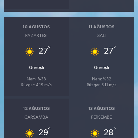
10 AĞUSTOS
11 AĞUSTOS
PAZARTESI
SALI
°
°
27
27
Güneşli
Güneşli
Nem: %38
Nem: %32
Rüzgar: 4.19 m/s
Rüzgar: 3.11 m/s
12 AĞUSTOS
13 AĞUSTOS
ÇARŞAMBA
PERŞEMBE
°
°
29
28