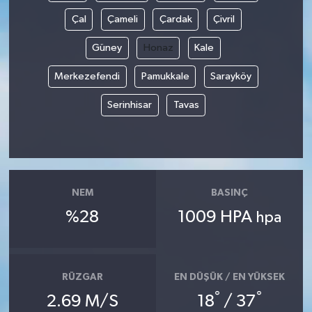
Çal
Çameli
Çardak
Çivril
Güney
Honaz
Kale
Merkezefendi
Pamukkale
Sarayköy
Serinhisar
Tavas
NEM
BASINÇ
%28
1009 HPA
hpa
RÜZGAR
EN DÜŞÜK / EN YÜKSEK
°
°
2.69 M/S
18
/ 37