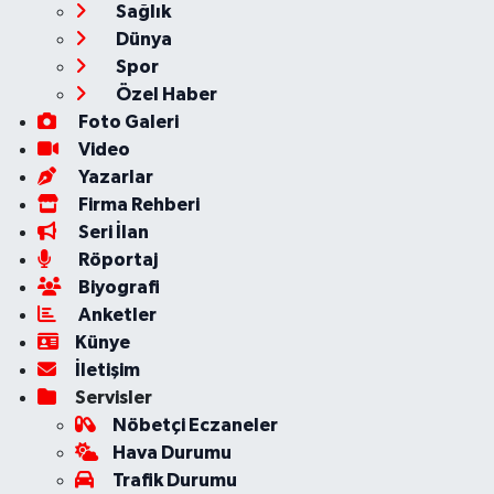
Sağlık
Dünya
Spor
Özel Haber
Foto Galeri
Video
Yazarlar
Firma Rehberi
Seri İlan
Röportaj
Biyografi
Anketler
Künye
İletişim
Servisler
Nöbetçi Eczaneler
Hava Durumu
Trafik Durumu