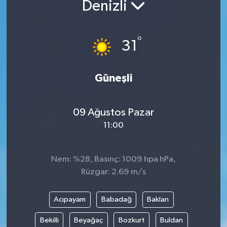
Denizli
°
31
Güneşli
09 Ağustos Pazar
11:00
Nem: %28, Basınç: 1009 hpa hPa,
Rüzgar: 2.69 m/s
Acıpayam
Babadağ
Baklan
Bekilli
Beyağaç
Bozkurt
Buldan