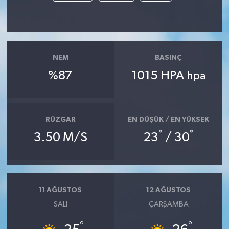
NEM
BASINÇ
%87
1015 HPA
hpa
RÜZGAR
EN DÜŞÜK / EN YÜKSEK
°
°
3.50 M/S
23
/ 30
11 AĞUSTOS
12 AĞUSTOS
SALI
ÇARŞAMBA
°
°