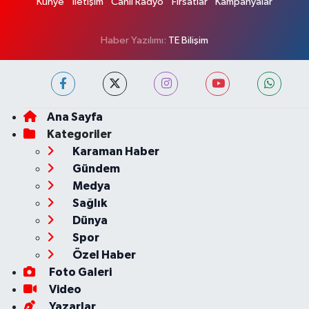
Künye
İletişim
Canlı Radyo
Fırsatlar
Kampanyalar
Haber Yazılımı:
TE Bilişim
Ana Sayfa
Kategoriler
Karaman Haber
Gündem
Medya
Sağlık
Dünya
Spor
Özel Haber
Foto Galeri
Video
Yazarlar