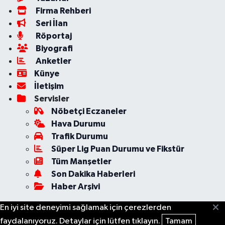
Firma Rehberi
Seri İlan
Röportaj
Biyografi
Anketler
Künye
İletişim
Servisler
Nöbetçi Eczaneler
Hava Durumu
Trafik Durumu
Süper Lig Puan Durumu ve Fikstür
Tüm Manşetler
Son Dakika Haberleri
Haber Arşivi
En iyi site deneyimi sağlamak için çerezlerden
faydalanıyoruz. Detaylar için lütfen tıklayın.
Tamam