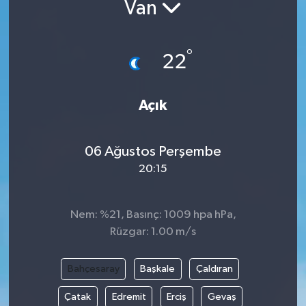
Van
°
22
Açık
06 Ağustos Perşembe
20:15
Nem: %21, Basınç: 1009 hpa hPa,
Rüzgar: 1.00 m/s
Bahçesaray
Başkale
Çaldıran
Çatak
Edremit
Erciş
Gevaş