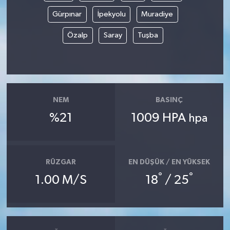
Gürpınar
İpekyolu
Muradiye
Özalp
Saray
Tuşba
NEM
BASINÇ
%21
1009 HPA
hpa
RÜZGAR
EN DÜŞÜK / EN YÜKSEK
°
°
1.00 M/S
18
/ 25