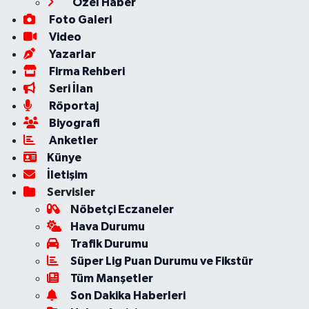
Özel Haber
Foto Galeri
Video
Yazarlar
Firma Rehberi
Seri İlan
Röportaj
Biyografi
Anketler
Künye
İletişim
Servisler
Nöbetçi Eczaneler
Hava Durumu
Trafik Durumu
Süper Lig Puan Durumu ve Fikstür
Tüm Manşetler
Son Dakika Haberleri