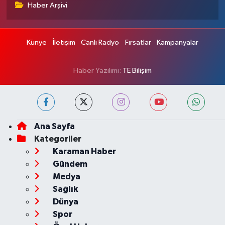
Haber Arşivi
Künye
İletişim
Canlı Radyo
Fırsatlar
Kampanyalar
Haber Yazılımı:
TE Bilişim
Ana Sayfa
Kategoriler
Karaman Haber
Gündem
Medya
Sağlık
Dünya
Spor