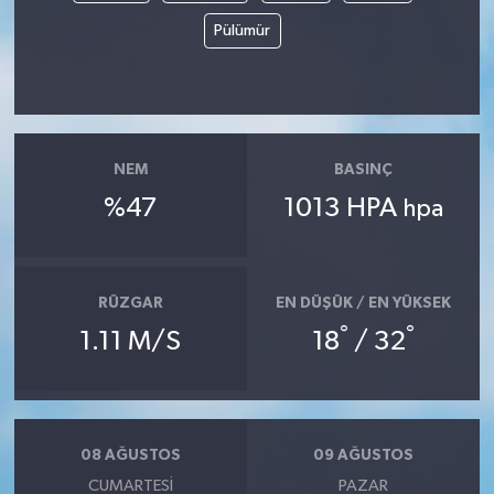
Pülümür
NEM
BASINÇ
%47
1013 HPA
hpa
RÜZGAR
EN DÜŞÜK / EN YÜKSEK
°
°
1.11 M/S
18
/ 32
08 AĞUSTOS
09 AĞUSTOS
CUMARTESI
PAZAR