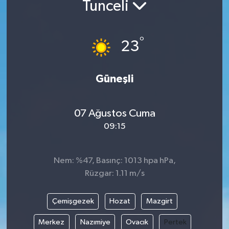
Tunceli
°
23
Güneşli
07 Ağustos Cuma
09:15
Nem: %47, Basınç: 1013 hpa hPa,
Rüzgar: 1.11 m/s
Çemişgezek
Hozat
Mazgirt
Merkez
Nazımiye
Ovacık
Pertek