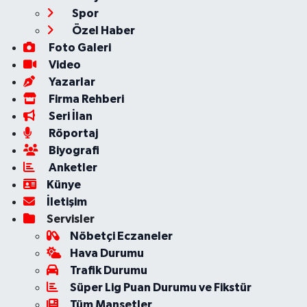
Spor
Özel Haber
Foto Galeri
Video
Yazarlar
Firma Rehberi
Seri İlan
Röportaj
Biyografi
Anketler
Künye
İletişim
Servisler
Nöbetçi Eczaneler
Hava Durumu
Trafik Durumu
Süper Lig Puan Durumu ve Fikstür
Tüm Manşetler