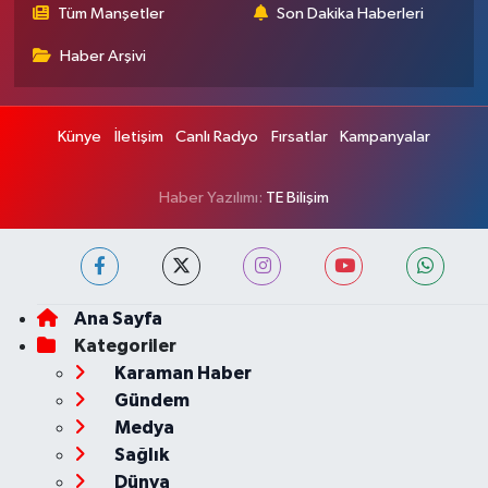
Tüm Manşetler
Son Dakika Haberleri
Haber Arşivi
Künye
İletişim
Canlı Radyo
Fırsatlar
Kampanyalar
Haber Yazılımı:
TE Bilişim
Ana Sayfa
Kategoriler
Karaman Haber
Gündem
Medya
Sağlık
Dünya