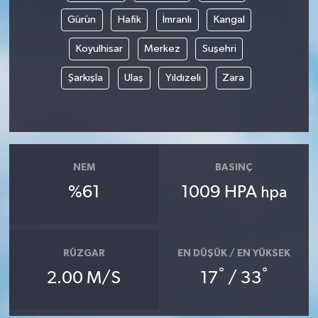
Gürün
Hafik
İmranlı
Kangal
Koyulhisar
Merkez
Suşehri
Şarkışla
Ulaş
Yıldızeli
Zara
NEM
BASINÇ
%61
1009 HPA
hpa
RÜZGAR
EN DÜŞÜK / EN YÜKSEK
°
°
2.00 M/S
17
/ 33