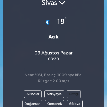
Sivas
°
18
Açık
09 Ağustos Pazar
03:30
Nem: %61, Basınç: 1009 hpa hPa,
Rüzgar: 2.00 m/s
Akıncılar
Altınyayla
Divriği
Doğanşar
Gemerek
Gölova