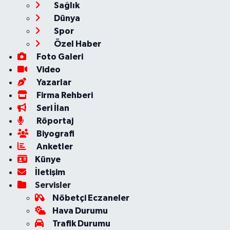
Sağlık
Dünya
Spor
Özel Haber
Foto Galeri
Video
Yazarlar
Firma Rehberi
Seri İlan
Röportaj
Biyografi
Anketler
Künye
İletişim
Servisler
Nöbetçi Eczaneler
Hava Durumu
Trafik Durumu