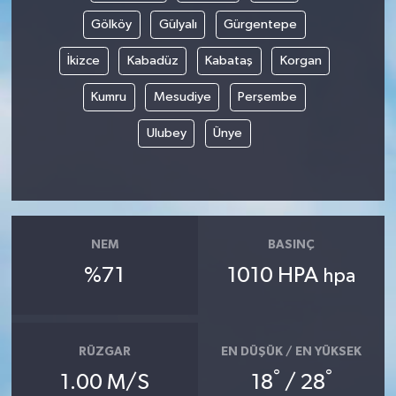
Gölköy
Gülyalı
Gürgentepe
İkizce
Kabadüz
Kabataş
Korgan
Kumru
Mesudiye
Perşembe
Ulubey
Ünye
NEM
BASINÇ
%71
1010 HPA
hpa
RÜZGAR
EN DÜŞÜK / EN YÜKSEK
°
°
1.00 M/S
18
/ 28