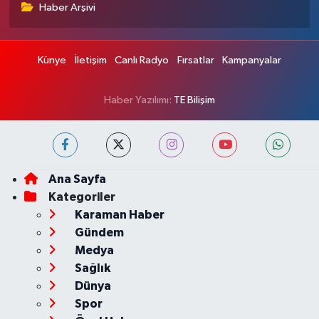
Haber Arşivi
Künye
İletişim
Canlı Radyo
Fırsatlar
Kampanyalar
Haber Yazılımı:
TE Bilişim
Ana Sayfa
Kategoriler
Karaman Haber
Gündem
Medya
Sağlık
Dünya
Spor