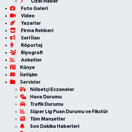
Özel Haber
Foto Galeri
Video
Yazarlar
Firma Rehberi
Seri İlan
Röportaj
Biyografi
Anketler
Künye
İletişim
Servisler
Nöbetçi Eczaneler
Hava Durumu
Trafik Durumu
Süper Lig Puan Durumu ve Fikstür
Tüm Manşetler
Son Dakika Haberleri