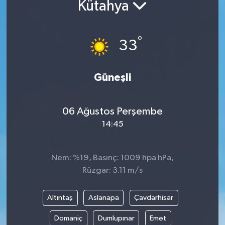
Kütahya
°
33
Güneşli
06 Ağustos Perşembe
14:45
Nem: %19, Basınç: 1009 hpa hPa,
Rüzgar: 3.11 m/s
Altıntaş
Aslanapa
Çavdarhisar
Domaniç
Dumlupınar
Emet