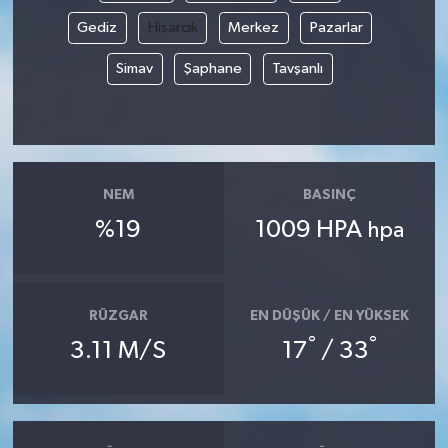
Gediz
Hisarcık
Merkez
Pazarlar
Simav
Şaphane
Tavşanlı
NEM
BASINÇ
%19
1009 HPA
hpa
RÜZGAR
EN DÜŞÜK / EN YÜKSEK
°
°
3.11 M/S
17
/ 33