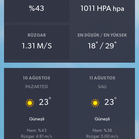
%43
1011 HPA
hpa
RÜZGAR
EN DÜŞÜK / EN YÜKSEK
°
°
1.31 M/S
18
/ 29
10 AĞUSTOS
11 AĞUSTOS
PAZARTESI
SALI
°
°
23
23
Güneşli
Güneşli
Nem: %43
Nem: %38
Rüzgar: 4.81 m/s
Rüzgar: 5.00 m/s