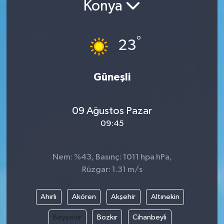
Konya
°
23
Güneşli
09 Ağustos Pazar
09:45
Nem: %43, Basınç: 1011 hpa hPa,
Rüzgar: 1.31 m/s
Ahırlı
Akören
Akşehir
Altınekin
Beyşehir
Bozkır
Cihanbeyli