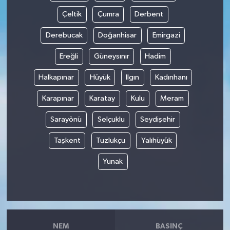
Çeltik
Çumra
Derbent
Derebucak
Doğanhisar
Emirgazi
Ereğli
Güneysınır
Hadim
Halkapınar
Hüyük
Ilgın
Kadınhanı
Karapınar
Karatay
Kulu
Meram
Sarayönü
Selçuklu
Seydişehir
Taşkent
Tuzlukçu
Yalıhüyük
Yunak
NEM
BASINÇ