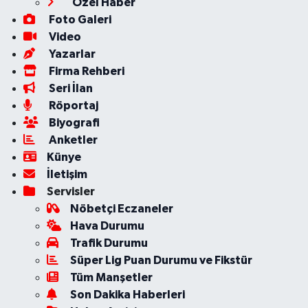
Özel Haber
Foto Galeri
Video
Yazarlar
Firma Rehberi
Seri İlan
Röportaj
Biyografi
Anketler
Künye
İletişim
Servisler
Nöbetçi Eczaneler
Hava Durumu
Trafik Durumu
Süper Lig Puan Durumu ve Fikstür
Tüm Manşetler
Son Dakika Haberleri