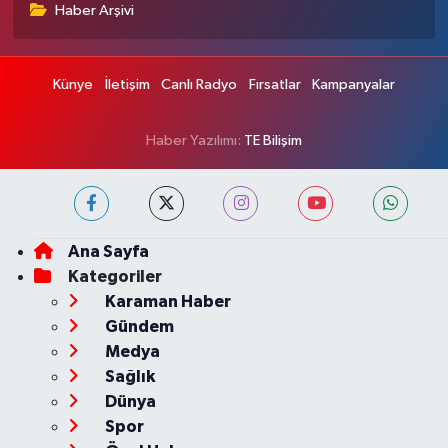
Haber Arşivi
Künye
İletişim
Canlı Radyo
Fırsatlar
Kampanyalar
Haber Yazılımı:
TE Bilişim
Ana Sayfa
Kategoriler
Karaman Haber
Gündem
Medya
Sağlık
Dünya
Spor