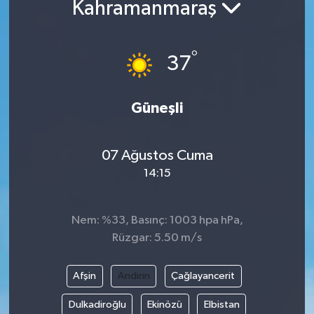
Kahramanmaraş
°
37
Güneşli
07 Ağustos Cuma
14:15
Nem: %33, Basınç: 1003 hpa hPa,
Rüzgar: 5.50 m/s
Afşin
Andırın
Çağlayancerit
Dulkadiroğlu
Ekinözü
Elbistan