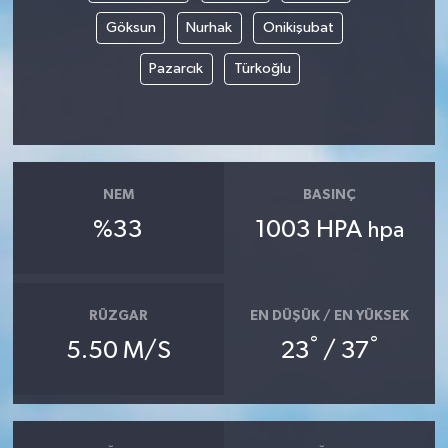
Göksun
Nurhak
Onikişubat
Pazarcık
Türkoğlu
NEM
BASINÇ
%33
1003 HPA
hpa
RÜZGAR
EN DÜŞÜK / EN YÜKSEK
°
°
5.50 M/S
23
/ 37