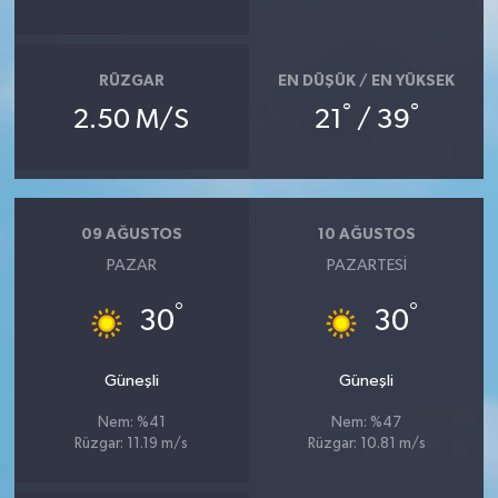
RÜZGAR
EN DÜŞÜK / EN YÜKSEK
°
°
2.50 M/S
21
/ 39
09 AĞUSTOS
10 AĞUSTOS
PAZAR
PAZARTESI
°
°
30
30
Güneşli
Güneşli
Nem: %41
Nem: %47
Rüzgar: 11.19 m/s
Rüzgar: 10.81 m/s