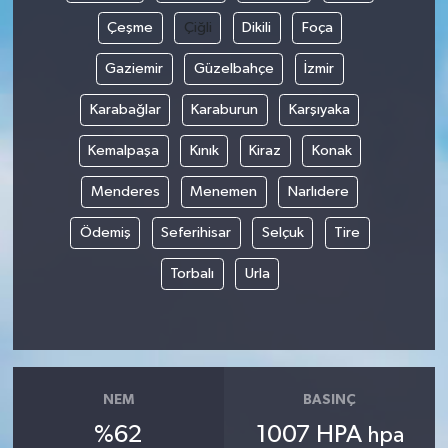
Çeşme
Çiğli
Dikili
Foça
Gaziemir
Güzelbahçe
İzmir
Karabağlar
Karaburun
Karşıyaka
Kemalpaşa
Kınık
Kiraz
Konak
Menderes
Menemen
Narlıdere
Ödemiş
Seferihisar
Selçuk
Tire
Torbalı
Urla
NEM
BASINÇ
%62
1007 HPA
hpa