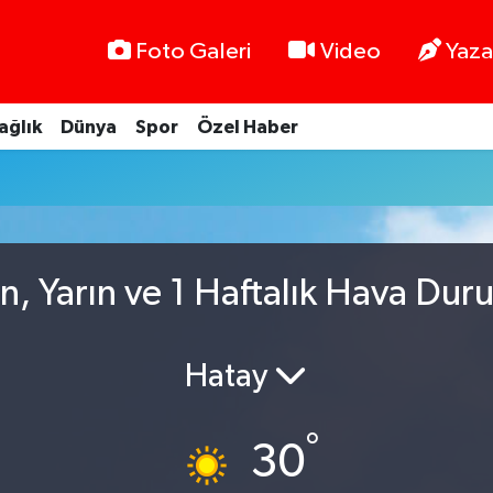
Foto Galeri
Video
Yaza
ağlık
Dünya
Spor
Özel Haber
n, Yarın ve 1 Haftalık Hava Dur
Hatay
°
30