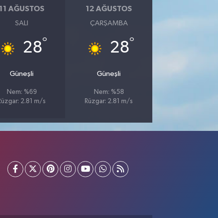
11 AĞUSTOS
12 AĞUSTOS
SALI
ÇARŞAMBA
°
°
28
28
Güneşli
Güneşli
Nem: %69
Nem: %58
Rüzgar: 2.81 m/s
Rüzgar: 2.81 m/s