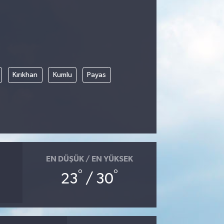
Kırıkhan
Kumlu
Payas
EN DÜŞÜK / EN YÜKSEK
°
°
23
/ 30