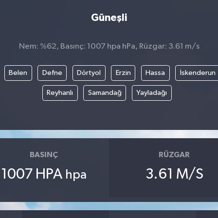
Güneşli
Nem: %62, Basınç: 1007 hpa hPa, Rüzgar: 3.61 m/s
Belen
Defne
Dörtyol
Erzin
Hassa
İskenderun
Reyhanlı
Samandağ
Yayladağı
BASINÇ
RÜZGAR
1007 HPA
3.61 M/S
hpa