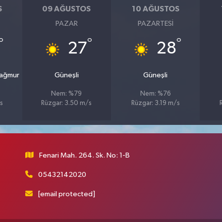
S
09 AĞUSTOS
10 AĞUSTOS
PAZAR
PAZARTESI
°
°
°
27
28
Yağmur
Güneşli
Güneşli
Nem: %79
Nem: %76
s
Rüzgar: 3.50 m/s
Rüzgar: 3.19 m/s
Fenari Mah. 264. Sk. No: 1-B
05432142020
[email protected]