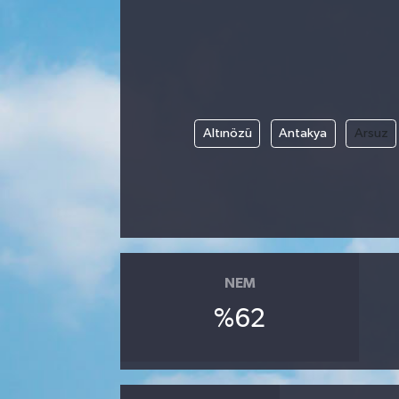
Altınözü
Antakya
Arsuz
NEM
%62