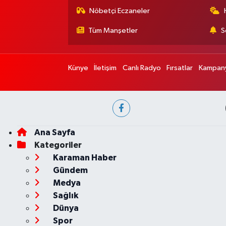
Nöbetçi Eczaneler
Tüm Manşetler
S
Künye
İletişim
Canlı Radyo
Fırsatlar
Kampany
Ana Sayfa
Kategoriler
Karaman Haber
Gündem
Medya
Sağlık
Dünya
Spor