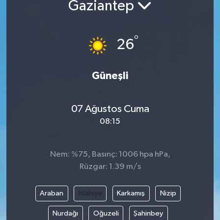
Gaziantep
°
26
Güneşli
07 Ağustos Cuma
08:15
Nem: %75, Basınç: 1006 hpa hPa,
Rüzgar: 1.39 m/s
Araban
İslahiye
Karkamış
Nizip
Nurdağı
Oğuzeli
Şahinbey