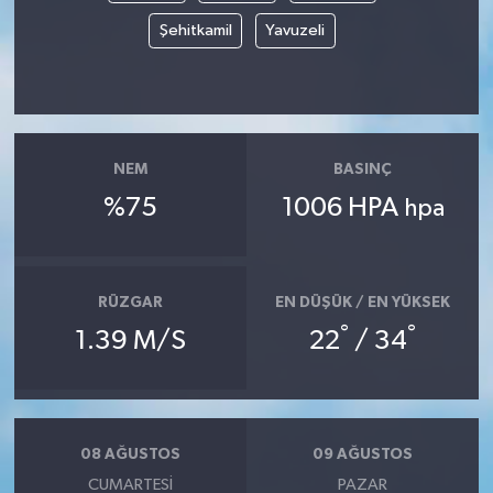
Şehitkamil
Yavuzeli
NEM
BASINÇ
%75
1006 HPA
hpa
RÜZGAR
EN DÜŞÜK / EN YÜKSEK
°
°
1.39 M/S
22
/ 34
08 AĞUSTOS
09 AĞUSTOS
CUMARTESI
PAZAR