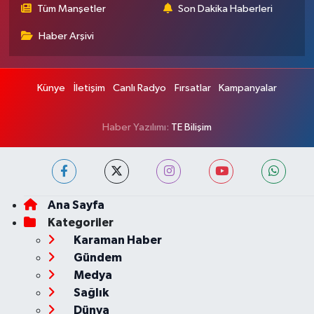
Tüm Manşetler
Son Dakika Haberleri
Haber Arşivi
Künye
İletişim
Canlı Radyo
Fırsatlar
Kampanyalar
Haber Yazılımı:
TE Bilişim
Ana Sayfa
Kategoriler
Karaman Haber
Gündem
Medya
Sağlık
Dünya