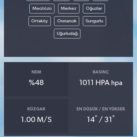
Mecitözü
Merkez
Oğuzlar
Ortaköy
Osmancık
Sungurlu
Uğurludağ
NEM
BASINÇ
%48
1011 HPA
hpa
RÜZGAR
EN DÜŞÜK / EN YÜKSEK
°
°
1.00 M/S
14
/ 31