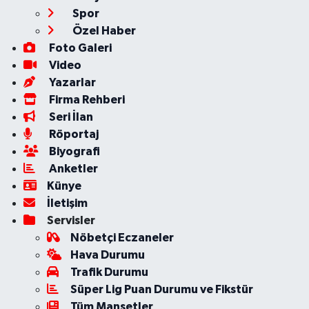
Spor
Özel Haber
Foto Galeri
Video
Yazarlar
Firma Rehberi
Seri İlan
Röportaj
Biyografi
Anketler
Künye
İletişim
Servisler
Nöbetçi Eczaneler
Hava Durumu
Trafik Durumu
Süper Lig Puan Durumu ve Fikstür
Tüm Manşetler