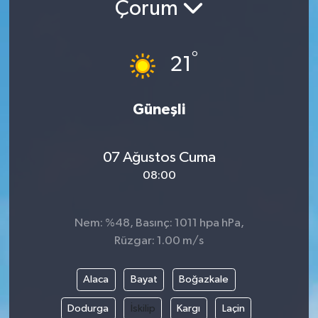
Çorum
°
21
Güneşli
07 Ağustos Cuma
08:00
Nem: %48, Basınç: 1011 hpa hPa,
Rüzgar: 1.00 m/s
Alaca
Bayat
Boğazkale
Dodurga
İskilip
Kargı
Laçin