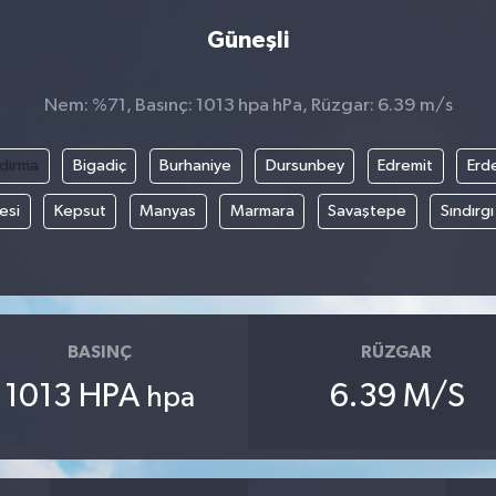
Güneşli
Nem: %71, Basınç: 1013 hpa hPa, Rüzgar: 6.39 m/s
dırma
Bigadiç
Burhaniye
Dursunbey
Edremit
Erd
esi
Kepsut
Manyas
Marmara
Savaştepe
Sındırgı
BASINÇ
RÜZGAR
1013 HPA
6.39 M/S
hpa