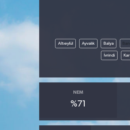
Altıeylül
Ayvalık
Balya
Ban
İvrindi
Kar
NEM
%71