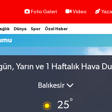
Foto Galeri
Video
Yaza
ağlık
Dünya
Spor
Özel Haber
rumu
ün, Yarın ve 1 Haftalık Hava D
Balıkesir
°
25