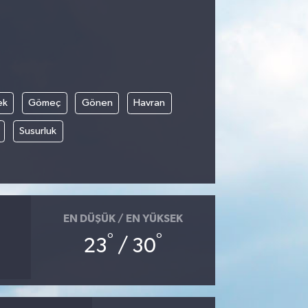
ek
Gömeç
Gönen
Havran
Susurluk
EN DÜŞÜK / EN YÜKSEK
°
°
23
/ 30