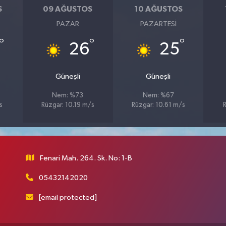
S
09 AĞUSTOS
10 AĞUSTOS
PAZAR
PAZARTESI
°
°
°
26
25
Güneşli
Güneşli
Nem: %73
Nem: %67
s
Rüzgar: 10.19 m/s
Rüzgar: 10.61 m/s
Fenari Mah. 264. Sk. No: 1-B
05432142020
[email protected]