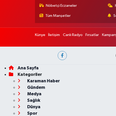
Nöbetçi Eczaneler
Tüm Manşetler
S
Künye
İletişim
Canlı Radyo
Fırsatlar
Kampany
Ana Sayfa
Kategoriler
Karaman Haber
Gündem
Medya
Sağlık
Dünya
Spor